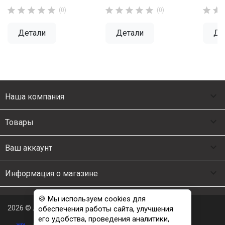












(0)
(0)
Детали
Детали
Де

Наша компания

Товары

Ваш аккаунт

Информация о магазине
🍪 Мы используем cookies для
2026 © Люкс Постель
обеспечения работы сайта, улучшения
его удобства, проведения аналитики,