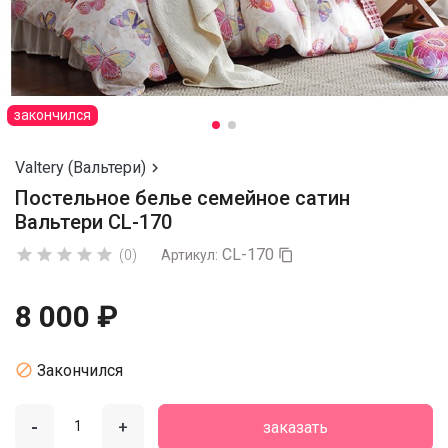
закончился
Valtery (Вальтери)

Постельное белье семейное сатин
Вальтери CL-170
CL-170





(0)
Артикул:

8 000 ₽

Закончился
-
+
заказать