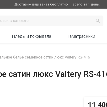
Доставим ваш заказ бесплатно — всего за 1 день!

Пледы и покрывала
Наматрасники
ельное белье семейное сатин люкс Valtery RS-416
е сатин люкс Valtery RS-41
11 40