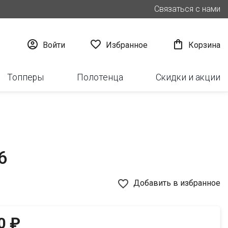
Связаться с нами



Войти
Избранное
Корзина
Топперы
Полотенца
Скидки и акции
6
favorite_border
Добавить в избранное
0 ₽