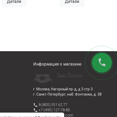
Детали
Детали
phone
Информация о магазине
г. Москва, Нагорный пр-д, д 3 стр 3
г. Санкт-Петербург, наб. Фонтанки, д. 38
phone
8 (800) 551 62 77
phone
+7 (495) 127-78-85
email
info@lux-postel.com