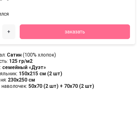
ился
+
заказать
ал:
Сатин
(100% хлопок)
сть:
125 гр/м2
:
семейный «Дуэт»
яльник:
150х215 см (2 шт)
ня:
230х250 см
 наволочек:
50x70 (2 шт) + 70x70 (2 шт)