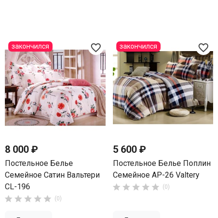
favorite_border
favorite_border
закончился
закончился
8 000 ₽
5 600 ₽
Постельное Белье
Постельное Белье Поплин
Семейное Сатин Вальтери
Семейное AP-26 Valtery
CL-196





(0)





(0)