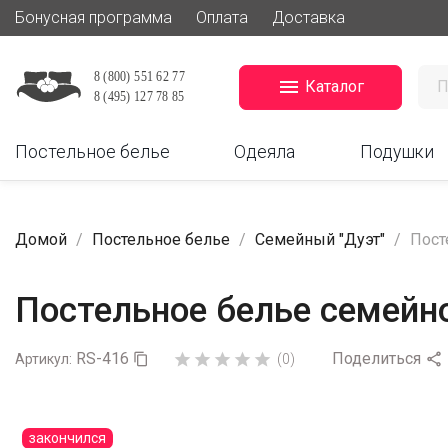
Бонусная программа
Оплата
Доставка

Каталог
Постельное белье
Одеяла
Подушки
Домой
Постельное белье
Семейный "Дуэт"
Пост
Постельное белье семейно
RS-416
Поделиться






Артикул:

(0)
закончился