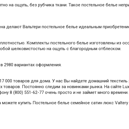
тно на ощупь, без рубчика ткани. Такое постельное белье непр
на делают Вальтери постельное белье идеальным приобретение
 плотностью. Комплекты постельного белье изготовлены из ос
собой шелковистостью на ощупь с благородным отблеском.
y в 2980 вариантах оформления.
7 000 товаров для дома. У нас Вы найдете домашний текстиль 
 товаров. Постоянно следим за новинками рынка. На сайте Lux-
ону 8 (800) 551-62-77 очень просто и не займет много времени.
да можете купить Постельное белье семейное сатин люкс Valter