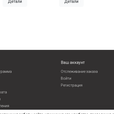
Детали
Детали
Ваш аккаунт
грамма
Отслеживание заказа
Войти
Регистрация
рата
и
ления
ж