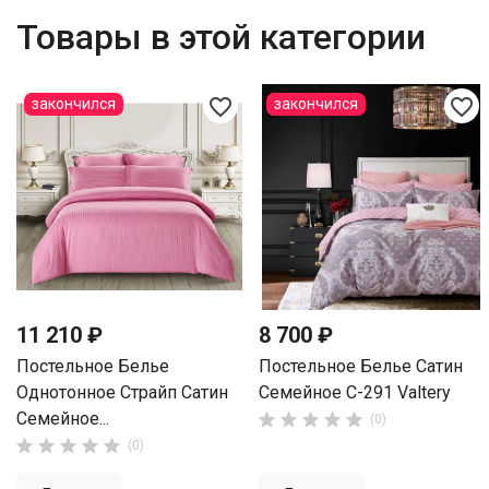
Товары в этой категории
favorite_border
favorite_border
закончился
закончился
11 210 ₽
8 700 ₽
Постельное Белье
Постельное Белье Сатин
Однотонное Страйп Сатин
Семейное С-291 Valtery
Семейное...





(0)





(0)