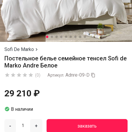
Sofi De Marko

Постельное белье семейное тенсел Sofi de
Marko Andre Белое
Adnre-09-D





(0)
Артикул:

29 210 ₽

В наличии
-
+
заказать