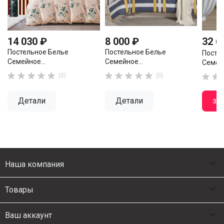
14 030 ₽
8 000 ₽
32 6
Постельное Белье
Постельное Белье
Посте
Семейное...
Семейное...
Семейн










(0)
(0)


Детали
Детали
за

Наша компания

Товары

Ваш аккаунт