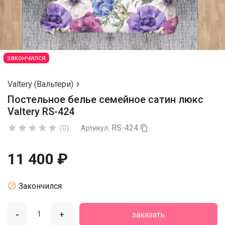
закончился
Valtery (Вальтери)

Постельное белье семейное сатин люкс
Valtery RS-424
RS-424





(0)
Артикул:

11 400 ₽

Закончился
-
+
заказать