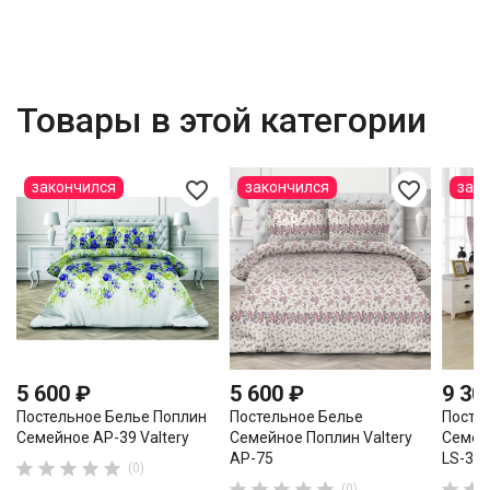
Товары в этой категории
favorite_border
favorite_border
закончился
закончился
зак
5 600 ₽
5 600 ₽
9 30
Постельное Белье Поплин
Постельное Белье
Посте
Семейное AP-39 Valtery
Семейное Поплин Valtery
Семей
AP-75
LS-37





(0)







(0)