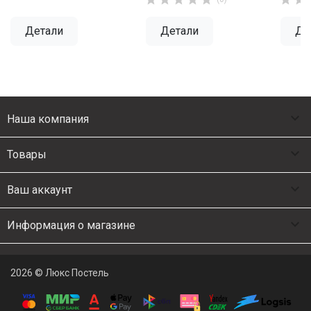
Детали
Детали
Де

Наша компания

Товары

Ваш аккаунт

Информация о магазине
2026 © Люкс Постель