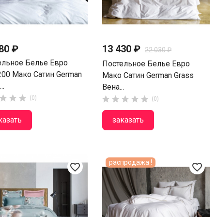
80 ₽
13 430 ₽
22 030 ₽
ельное Белье Евро
Постельное Белье Евро
200 Мако Сатин German
Мако Сатин German Grass
..
Вена...



(0)





(0)
казать
заказать
распродажа !
favorite_border
favorite_border