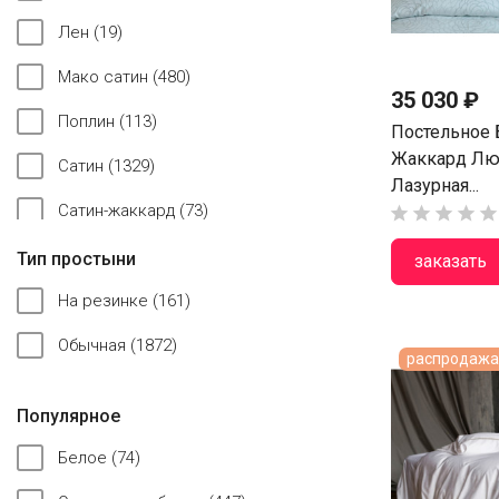
Лен
(19)
Мако сатин
(480)
35 030 ₽
Поплин
(113)
Постельное 
Жаккард Люк
Сатин
(1329)
Лазурная...
Сатин-жаккард
(73)





Софткоттон
(1)
Тип простыни
заказать
Страйп сатин
(2)
На резинке
(161)
Твил
(37)
Обычная
(1872)
распродажа 
Тенсел
(151)
Популярное
Трикотаж
(19)
Белое
(74)
Фланель
(161)