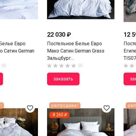
22 030 ₽
12 5
Белье Евро
Постельное Белье Евро
Пост
о Сатин German
Мако Сатин German Grass
Егип
Зальцбург...
TIS0







(0)
(0)
заказать
за
!
распродажа !
рас
favorite_border
favorite_border
-8 260 ₽