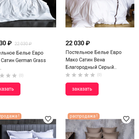
430 ₽
22 030 ₽
22 030 ₽
Постельное Белье Евро
ельное Белье Евро
Мако Сатин Вена
 Сатин German Grass
Благородный Серый...
.








(0)
(0)
казать
заказать
продажа !
распродажа !
favorite_border
favorite_border