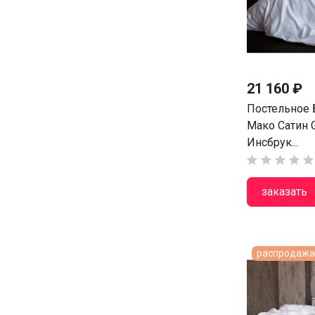
21 160 ₽
Постельное 
Мако Сатин 
Инсбрук...





заказать
распродажа 