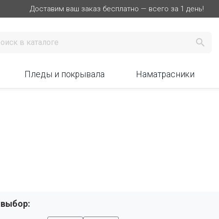
Доставим ваш заказ бесплатно — всего за 1 день!

Пледы и покрывала
Наматрасники
 выбор: