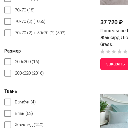
70x70
(18)
37 720 ₽
70x70 (2)
(1055)
Постельное 
70x70 (2) + 50x70 (2)
(503)
Жаккард Лю
Grass...
Размер





200x200
(16)
заказать
200x220
(2016)
Ткань
Бамбук
(4)
Бязь
(63)
Жаккард
(240)