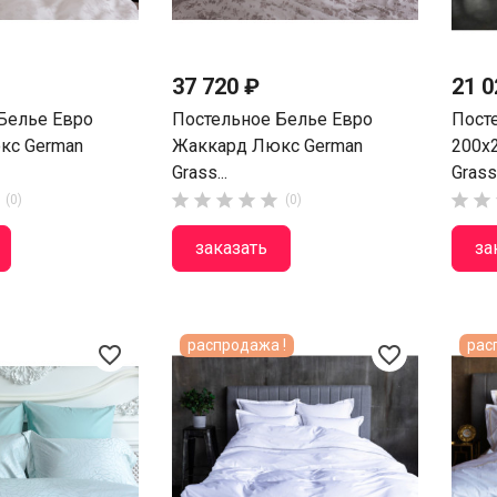
37 720 ₽
21 0
Белье Евро
Постельное Белье Евро
Пост
кс German
Жаккард Люкс German
200х
Grass...
Grass.







(0)
(0)
заказать
за
распродажа !
рас
favorite_border
favorite_border