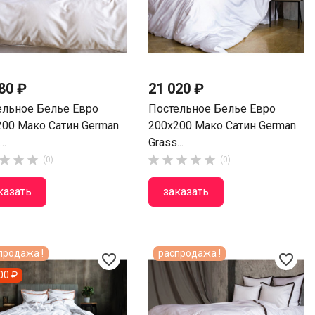
80 ₽
21 020 ₽
ельное Белье Евро
Постельное Белье Евро
200 Мако Сатин German
200х200 Мако Сатин German
..
Grass...








(0)
(0)
казать
заказать
продажа !
распродажа !
favorite_border
favorite_border
00 ₽