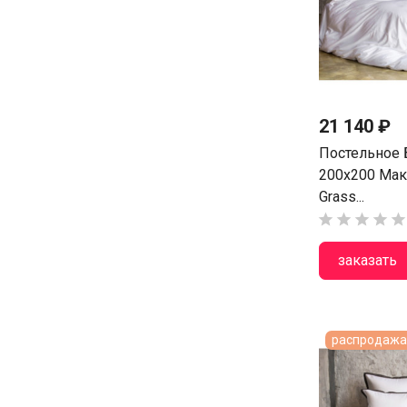
21 140 ₽
Постельное 
200х200 Мак
Grass...





заказать
распродажа 