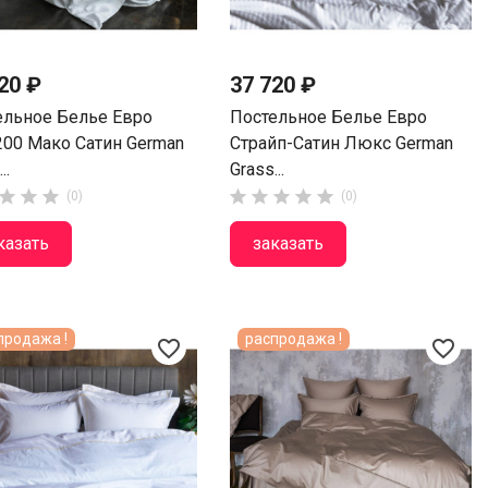
20 ₽
37 720 ₽
ельное Белье Евро
Постельное Белье Евро
200 Мако Сатин German
Страйп-Сатин Люкс German
..
Grass...








(0)
(0)
казать
заказать
продажа !
распродажа !
favorite_border
favorite_border