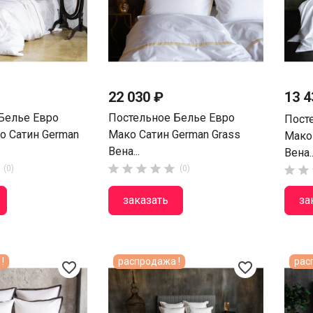
22 030 ₽
13 
Белье Евро
Постельное Белье Евро
Пост
о Сатин German
Мако Сатин German Grass
Мако
Вена...
Вена..





(0)
(0)


заказать
за
!
распродажа !
рас
favorite_border
favorite_border