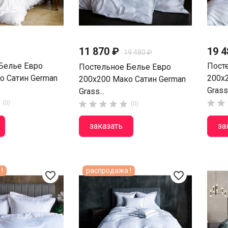
11 870 ₽
19 4
19 480 ₽
Белье Евро
Пост
Постельное Белье Евро
о Сатин German
200х
200х200 Мако Сатин German
Grass.
Grass...


(0)





(0)
заказать
за
!
распродажа !
favorite_border
favorite_border