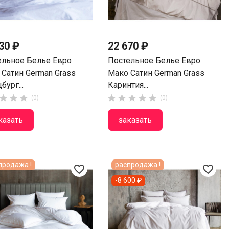
30 ₽
22 670 ₽
ельное Белье Евро
Постельное Белье Евро
 Сатин German Grass
Мако Сатин German Grass
бург...
Каринтия...








(0)
(0)
казать
заказать
продажа !
распродажа !
favorite_border
favorite_border
-8 600 ₽