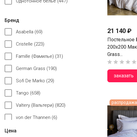
Однотонное белье
(447)
Бренд
21 140 ₽
Asabella
(69)
Постельное 
Cristelle
(223)
200х200 Мак
Grass...
Famille (Фамилье)
(31)





German Grass
(190)
заказать
Sofi De Marko
(29)
Tango
(658)
распродажа 
Valtery (Вальтери)
(820)
von der Thannen
(6)
Цена