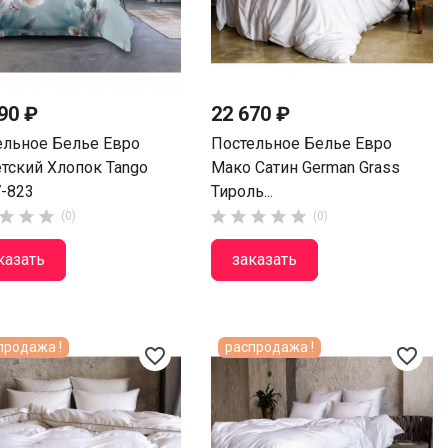
90 ₽
22 670 ₽
ельное Белье Евро
Постельное Белье Евро
етский Хлопок Tango
Мако Сатин German Grass
7-823
Тироль...








(0)
(0)
казать
заказать
продажа !
распродажа !
favorite_border
favorite_border