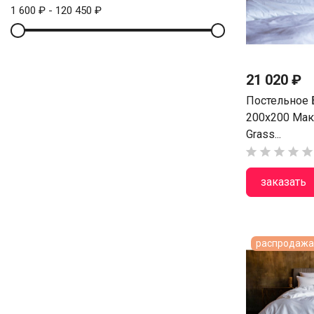
1 600 ₽ - 120 450 ₽
21 020 ₽
Постельное 
200х200 Мак
Grass...





заказать
распродажа 