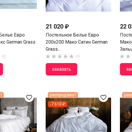
21 020 ₽
22 0
Белье Евро
Постельное Белье Евро
Пост
с German Grass
200х200 Мако Сатин German
Мако
Grass...
Зальц







(0)
(0)
заказать
за
!
распродажа !
рас
favorite_border
favorite_border
-7 610 ₽