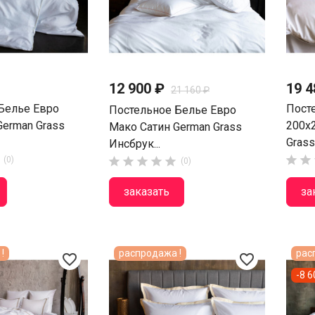
12 900 ₽
19 4
21 160 ₽
Белье Евро
Пост
Постельное Белье Евро
German Grass
200х
Мако Сатин German Grass
Grass.
Инсбрук...


(0)





(0)
заказать
за
!
распродажа !
рас
favorite_border
favorite_border
-8 6