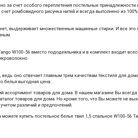
енно за счет особого переплетения постельные принадлежности
 счет ромбовидного рисунка нитей и всегда выполнено из 100%
охнет, выдерживает множественные машинные стирки. И все это
шным.
Tango W100-56 вместо пододеяльника и в комплект входит всес
икроволокно.
, ведь оно отвечает главным трем качествам текстиля для дома
го белья выгодная цена.
й ассортимент товаров для дома. В нашем магазине Вы всегда
талог товаров для дома. Но кроме того, что Вы можете не вых
учетом различий и предпочтений.
да можете купить постельное белье твил 1,5 спальное W100-56 