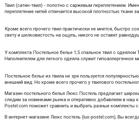
Твил (сатин-твил) - полотно с саржевым переплетением. Им
переплетение нитей отличается высокой плотностью ткани за
Кроме всего прочего твил практически не мнется, быстро с
свету и шелковистость на ощупь, никого не оставят равноду
У комплекта Постельное белье 1,5 спальное твил с одеялом 
Наполнителем для легкого одеяла служит гипоаллергенное м
Постельное белье из твила не зря пользуется популярностью
внешний вид. Но кроме всего прочего у твилового постельно
Магазин постельного белья Люкс Постель предлагает широки
следим за новинками рынка и оперативно добавляем в наш ка
Postel.com поможет сравнить и выбрать разные комплекты с 
В интернет-магазине Люкс постель (lux-postel.com), Вы всег