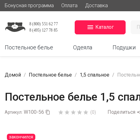
Бонусная программа
Оплата
Доставка

Каталог
Постельное белье
Одеяла
Подушки
Домой
Постельное белье
1,5 спальное
Постельн
Постельное белье 1,5 спа
W100-56
Поделиться





Артикул:

(0)
закончился