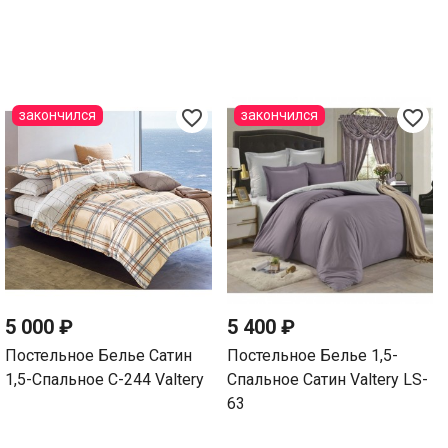
favorite_border
favorite_border
закончился
закончился
5 000 ₽
5 400 ₽
Постельное Белье Сатин
Постельное Белье 1,5-
1,5-Спальное С-244 Valtery
Спальное Сатин Valtery LS-
63