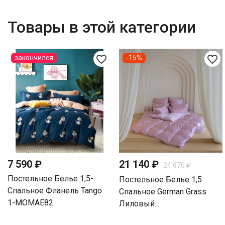
Товары в этой категории
favorite_border
favorite_border
закончился
-15%
7 590 ₽
21 140 ₽
24 870 ₽
Постельное Белье 1,5-
Постельное Белье 1,5
Спальное Фланель Tango
Спальное German Grass
1-MOMAE82
Лиловый...