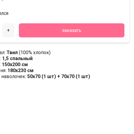
ился
+
заказать
ал:
Твил
(100% хлопок)
:
1,5 спальный
:
150х200 см
ня:
180х230 см
 наволочек:
50x70 (1 шт) + 70x70 (1 шт)