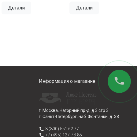
Детали
Детали
phone
Информация о магазине
г. Москва, Нагорный пр-д, д 3 стр 3
г. Санкт-Петербург, наб. Фонтанки, д. 38
phone
8 (800) 551 62 77
phone
+7 (495) 127-78-85