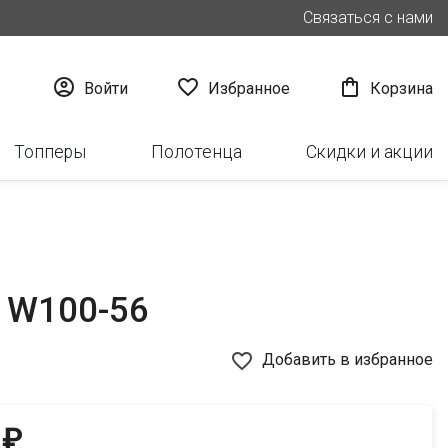
Связаться с нами



Войти
Избранное
Корзина
Топперы
Полотенца
Скидки и акции
o W100-56
favorite_border
Добавить в избранное
 ₽