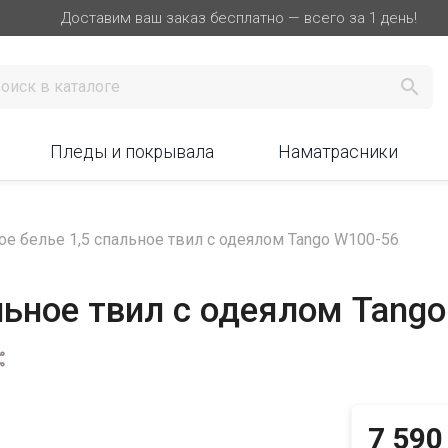
Доставим ваш заказ бесплатно — всего за 1 день!

Пледы и покрывала
Наматрасники
ое белье 1,5 спальное твил с одеялом Tango W100-56
льное твил с одеялом Tang

7 590