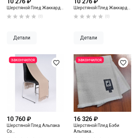
10 276 ₽
10 276 ₽
Шерстяной Плед Жаккард...
Шерстяной Плед Жаккард...










(0)
(0)
Детали
Детали
закончился
закончился
favorite_border
favorite_border
10 760 ₽
16 326 ₽
Шерстяной Плед Альпака
Шерстяной Плед Бэби
Со...
Альпака...