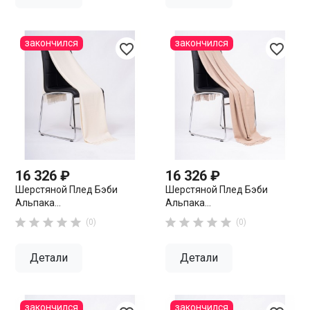
закончился
закончился
favorite_border
favorite_border
16 326 ₽
16 326 ₽
Шерстяной Плед Бэби
Шерстяной Плед Бэби
Альпака...
Альпака...










(0)
(0)
Детали
Детали
закончился
закончился