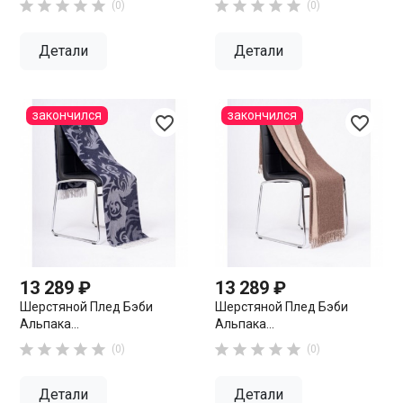










(0)
(0)
Детали
Детали
закончился
закончился
favorite_border
favorite_border
13 289 ₽
13 289 ₽
Шерстяной Плед Бэби
Шерстяной Плед Бэби
Альпака...
Альпака...










(0)
(0)
Детали
Детали