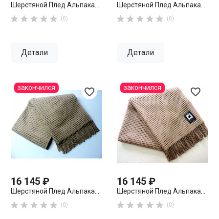
Шерстяной Плед Альпака...
Шерстяной Плед Альпака...










(0)
(0)
Детали
Детали
закончился
закончился
favorite_border
favorite_border
16 145 ₽
16 145 ₽
Шерстяной Плед Альпака...
Шерстяной Плед Альпака...










(0)
(0)