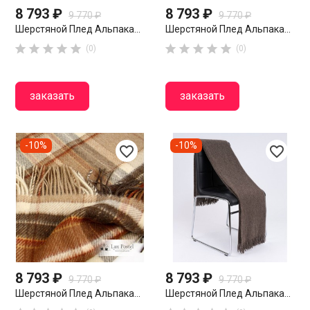
8 793 ₽
8 793 ₽
9 770 ₽
9 770 ₽
Шерстяной Плед Альпака...
Шерстяной Плед Альпака...










(0)
(0)
заказать
заказать
-10%
-10%
favorite_border
favorite_border
8 793 ₽
8 793 ₽
9 770 ₽
9 770 ₽
Шерстяной Плед Альпака...
Шерстяной Плед Альпака...