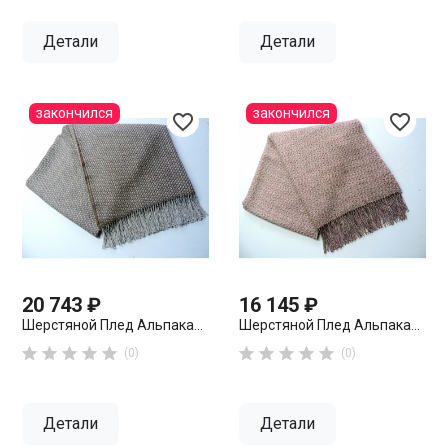
Детали
Детали
закончился
закончился
favorite_border
favorite_border
20 743 ₽
16 145 ₽
Шерстяной Плед Альпака...
Шерстяной Плед Альпака...










(0)
(0)
Детали
Детали