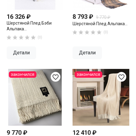
16 326 ₽
8 793 ₽
9 770 ₽
Шерстяной Плед Бэби
Шерстяной Плед Альпака...
Альпака...





(0)





(0)
Детали
Детали
закончился
закончился
favorite_border
favorite_border
9 770 ₽
12 410 ₽