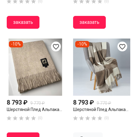










(0)
(0)
заказать
заказать
-10%
-10%
favorite_border
favorite_border
8 793 ₽
8 793 ₽
9 770 ₽
9 770 ₽
Шерстяной Плед Альпака...
Шерстяной Плед Альпака...










(0)
(0)