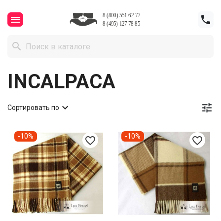



INCALPACA


Сортировать по
-10%
-10%
favorite_border
favorite_border