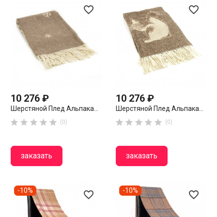
favorite_border
favorite_border
10 276 ₽
10 276 ₽
Шерстяной Плед Альпака...
Шерстяной Плед Альпака...










(0)
(0)
заказать
заказать
-10%
-10%
favorite_border
favorite_border