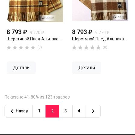
8 793 ₽
8 793 ₽
9 770 ₽
9 770 ₽
Шерстяной Плед Альпака...
Шерстяной Плед Альпака...










(0)
(0)
Детали
Детали
Показано 41-80% из 123 товаров


Назад
1
2
3
4