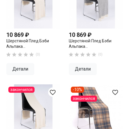
10 869 ₽
10 869 ₽
Шерстяной Плед Бэби
Шерстяной Плед Бэби
Альпака...
Альпака...










(0)
(0)
Детали
Детали
закончился
-10%
favorite_border
favorite_border
закончился