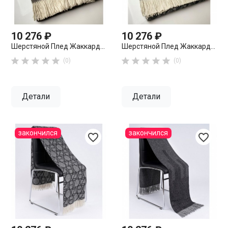
10 276 ₽
10 276 ₽
Шерстяной Плед Жаккард...
Шерстяной Плед Жаккард...










(0)
(0)
Детали
Детали
закончился
закончился
favorite_border
favorite_border