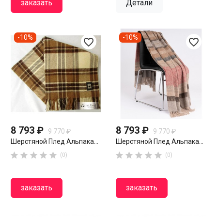
заказать
Детали
-10%
-10%
favorite_border
favorite_border
8 793 ₽
8 793 ₽
9 770 ₽
9 770 ₽
Шерстяной Плед Альпака...
Шерстяной Плед Альпака...










(0)
(0)
заказать
заказать