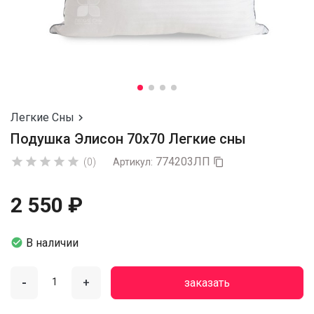
Легкие Сны

Подушка Элисон 70x70 Легкие сны
774203ЛП





(0)
Артикул:

2 550 ₽

В наличии
-
+
заказать