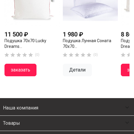
11 500 ₽
1 980 ₽
8 86
Подушка 70x70 Lucky
Подушка Лунная Соната
Подуш
Dreams...
70x70...
Dreams












(0)
(0)
заказать
Детали
за

Наша компания

Товары