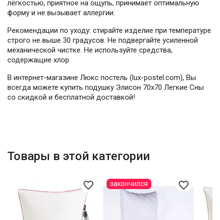
лёгкостью, приятное на ощупь, принимает оптимальную
форму и не вызывает аллергии.
Рекомендации по уходу: стирайте изделие при температуре
строго не выше 30 градусов. Не подвергайте усиленной
механической чистке. Не используйте средства,
содержащие хлор.
В интернет-магазине Люкс постель (lux-postel.com), Вы
всегда можете купить подушку Элисон 70x70 Легкие Сны
со скидкой и бесплатной доставкой!
Товары в этой категории
favorite_border
favorite_border
закончился