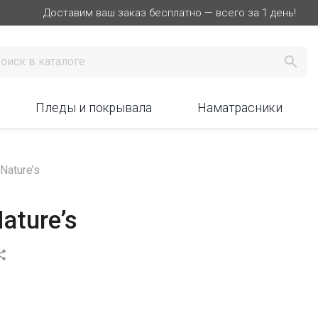
Доставим ваш заказ бесплатно — всего за 1 день!

Пледы и покрывала
Наматрасники
ature’s
ature’s
