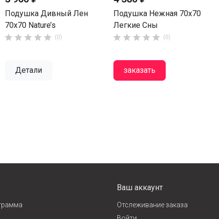
Подушка Дивный Лен
Подушка Нежная 70x70
70x70 Nature’s
Легкие Сны










(0)
(0)
Детали
заказать
Ваш аккаунт
грамма
Отслеживание заказа
Войти