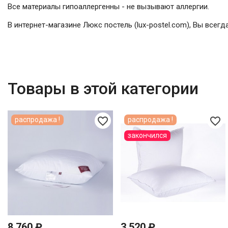
Все материалы гипоаллергенны - не вызывают аллергии.
В интернет-магазине Люкс постель (lux-postel.com), Вы всег
Товары в этой категории
favorite_border
favorite_border
распродажа !
распродажа !
закончился
8 760 ₽
3 520 ₽