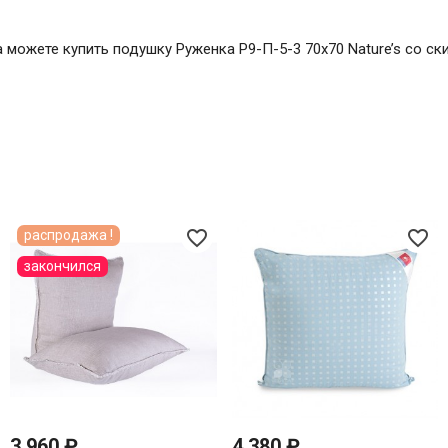
да можете купить подушку Руженка Р9-П-5-3 70x70 Nature’s со с
favorite_border
favorite_border
распродажа !
закончился
3 960 ₽
4 380 ₽