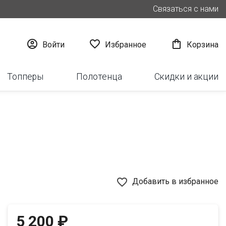
Связаться с нами



Войти
Избранное
Корзина
Топперы
Полотенца
Скидки и акции
favorite_border
Добавить в избранное
5 200 ₽