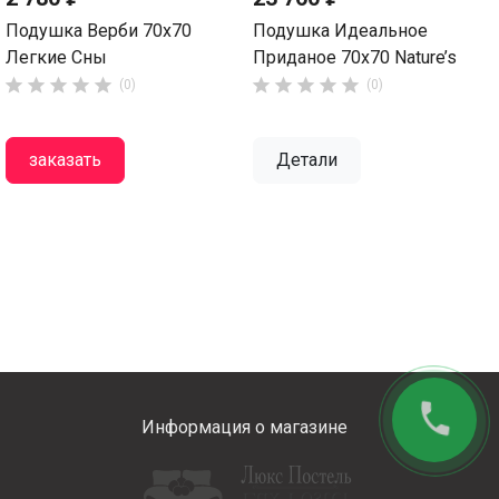
Подушка Верби 70x70
Подушка Идеальное
Легкие Сны
Приданое 70x70 Nature’s










(0)
(0)
заказать
Детали
phone
Информация о магазине