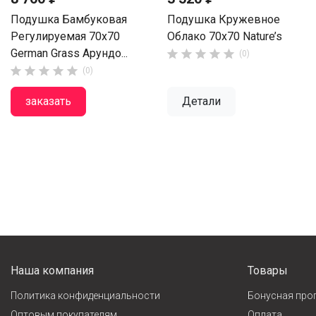
Подушка Бамбуковая
Подушка Кружевное
Регулируемая 70х70
Облако 70x70 Nature’s
German Grass Арундо...





(0)





(0)
заказать
Детали
Наша компания
Товары
Политика конфиденциальности
Бонусная про
Оптовым покупателям
Оплата