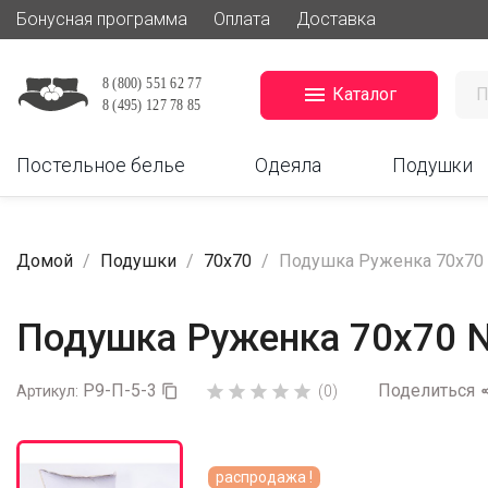
Бонусная программа
Оплата
Доставка

Каталог
Постельное белье
Одеяла
Подушки
Домой
Подушки
70x70
Подушка Руженка 70x70 N
Подушка Руженка 70x70 N
Р9-П-5-3
Поделиться





Артикул:

(0)
распродажа !