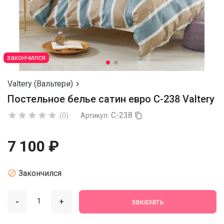
закончился
Valtery (Вальтери)

Постельное белье сатин евро С-238 Valtery
С-238





(0)
Артикул:

7 100 ₽

Закончился
-
+
заказать