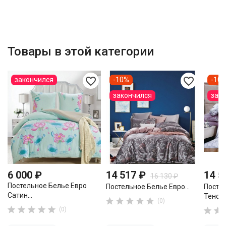
Товары в этой категории
favorite_border
favorite_border
закончился
-10%
-10
закончился
зак
6 000 ₽
14 517 ₽
14 5
16 130 ₽
Постельное Белье Евро
Постельное Белье Евро...
Посте
Сатин...
Тенсел





(0)





(0)

