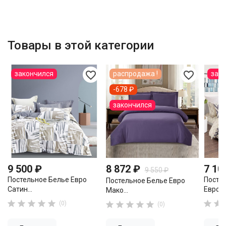
Товары в этой категории
favorite_border
favorite_border
закончился
распродажа !
зак
-678 ₽
закончился
9 500 ₽
8 872 ₽
7 10
9 550 ₽
Постельное Белье Евро
Посте
Постельное Белье Евро
Сатин...
Евро...
Мако...







(0)





(0)