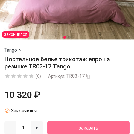
закончился
Tango

Постельное белье трикотаж евро на
резинке TR03-17 Tango
TR03-17





(0)
Артикул:

10 320 ₽

Закончился
-
+
заказать