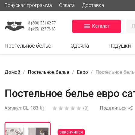
Бонусная программа
Оплата
Доставка

Каталог
Постельное белье
Одеяла
Подушки
Домой
Постельное белье
Евро
Постельное белье
Постельное белье евро са
CL-183
Поделиться






Артикул:

(0)
закончился