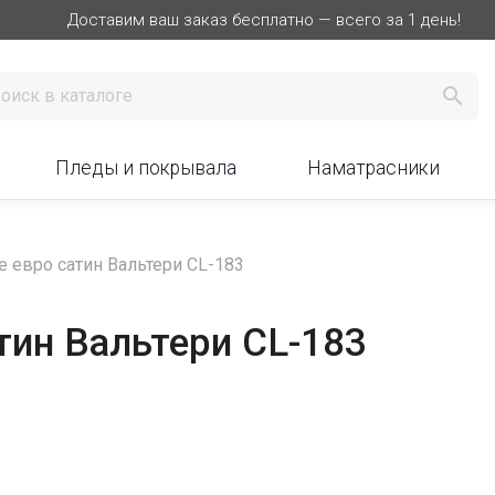
Доставим ваш заказ бесплатно — всего за 1 день!

Пледы и покрывала
Наматрасники
 евро сатин Вальтери CL-183
тин Вальтери CL-183