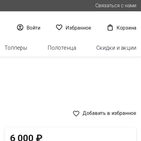
Связаться с нами



Войти
Избранное
Корзина
Топперы
Полотенца
Скидки и акции
favorite_border
Добавить в избранное
6 000 ₽