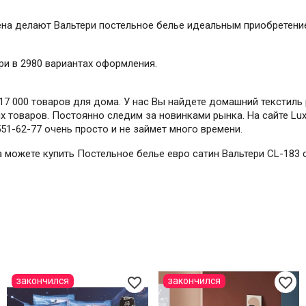
на делают Вальтери постельное белье идеальным приобретение
ри в 2980 вариантах оформления.
7 000 товаров для дома. У нас Вы найдете домашний текстиль 
 товаров. Постоянно следим за новинками рынка. На сайте Lux-
551-62-77 очень просто и не займет много времени.
да можете купить Постельное белье евро сатин Вальтери CL-183
favorite_border
favorite_border
закончился
закончился