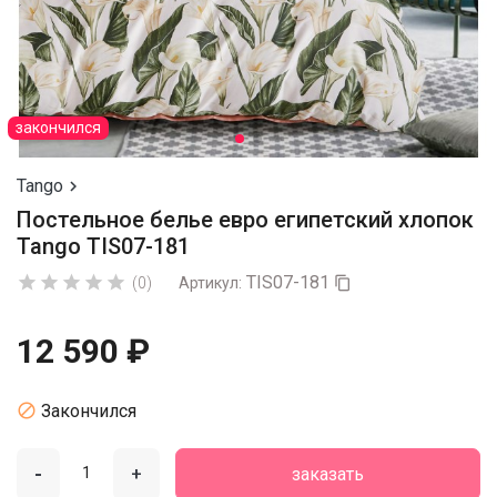
закончился
Tango

Постельное белье евро египетский хлопок
Tango TIS07-181
TIS07-181





(0)
Артикул:

12 590 ₽

Закончился
-
+
заказать