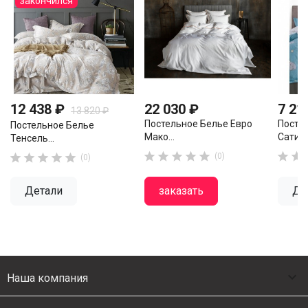
закончился
12 438 ₽
22 030 ₽
7 21
13 820 ₽
Постельное Белье Евро
Посте
Постельное Белье
Мако...
Сатин..
Тенсель...












(0)
(0)
Детали
заказать
Де

Наша компания