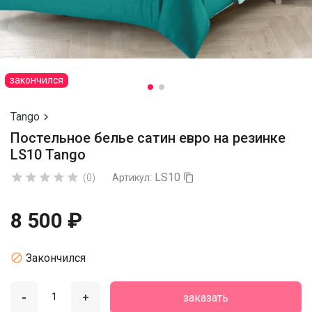
закончился
Tango

Постельное белье сатин евро на резинке
LS10 Tango
LS10





(0)
Артикул:

8 500 ₽

Закончился
-
+
заказать