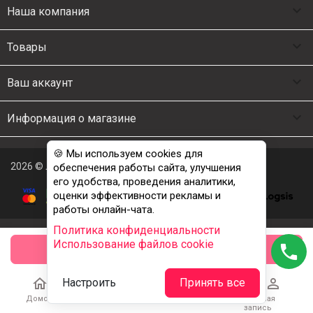

Наша компания

Товары

Ваш аккаунт

Информация о магазине
🍪 Мы используем cookies для
2026 © Люкс Постель
обеспечения работы сайта, улучшения
его удобства, проведения аналитики,
оценки эффективности рекламы и
работы онлайн-чата.
Политика конфиденциальности
Использование файлов cookie
phone
заказать





Настроить
Принять все
Домой
Каталог
Корзина
Избранное
Учетная
запись