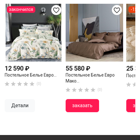
favorite_border
favorite_border
закончился
-15
12 590 ₽
55 580 ₽
25 3
Постельное Белье Евро...
Постельное Белье Евро
Постел
Мако...





(0)







(0)
Детали
заказать
за