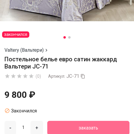
закончился
Valtery (Вальтери)

Постельное белье евро сатин жаккард
Вальтери JC-71
JC-71





(0)
Артикул:

9 800 ₽

Закончился
-
+
заказать