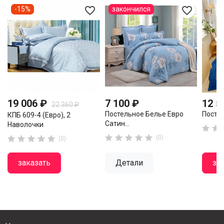
favorite_border
favorite_border
-15%
закончился
19 006 ₽
7 100 ₽
12 5
22 360 ₽
Постельное Белье Евро
Постел
КПБ 609-4 (евро), 2
Сатин...
Наволочки












(0)
(0)
заказать
Детали
за