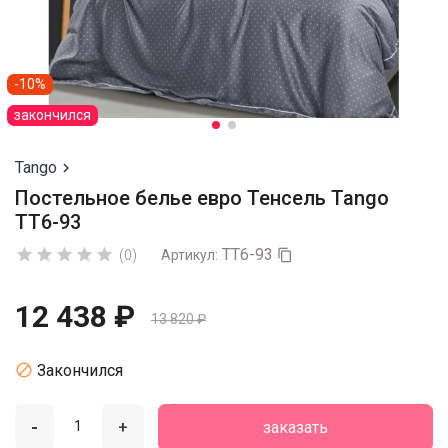
-10%
закончился
Tango

Постельное белье евро Тенсель Tango
TT6-93
TT6-93





(0)
Артикул:

12 438 ₽
13 820 ₽

Закончился
-
+
заказать