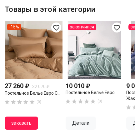
Товары в этой категории
favorite_border
favorite_border
-15%
закончился
зак
27 260 ₽
10 010 ₽
9 08
32 070 ₽
Постельное Белье Евро...
Посте
Постельное Белье Евро С...
Жаккар










(0)
(0)


заказать
Детали
Де