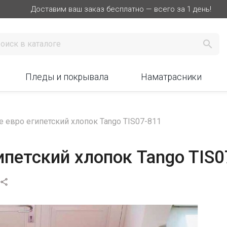
Доставим ваш заказ бесплатно — всего за 1 день!

Пледы и покрывала
Наматрасники
 евро египетский хлопок Tango TIS07-811
ипетский хлопок Tango TIS0
