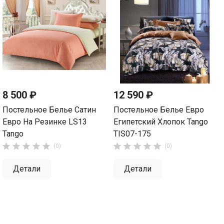
8 500 ₽
12 590 ₽
Постельное Белье Сатин
Постельное Белье Евро
Евро На Резинке LS13
Египетский Хлопок Tango
Tango
TIS07-175










(0)
(0)
Детали
Детали