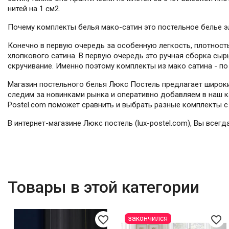
нитей на 1 см2.
Почему комплекты белья мако-сатин это постельное белье э
Конечно в первую очередь за особенную легкость, плотность
хлопкового сатина. В первую очередь это ручная сборка сы
скручивание. Именно поэтому комплекты из мако сатина - п
Магазин постельного белья Люкс Постель предлагает широки
следим за новинками рынка и оперативно добавляем в наш ка
Postel.com поможет сравнить и выбрать разные комплекты с 
В интернет-магазине Люкс постель (lux-postel.com), Вы всег
Товары в этой категории
favorite_border
favorite_border
закончился