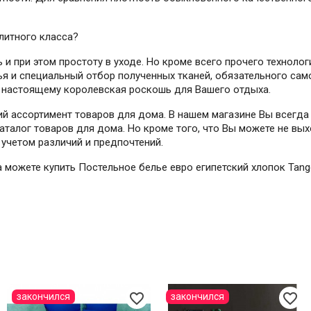
литного класса?
 и при этом простоту в уходе. Но кроме всего прочего техноло
рья и специальный отбор полученных тканей, обязательного са
о настоящему королевская роскошь для Вашего отдыха.
й ассортимент товаров для дома. В нашем магазине Вы всегда
талог товаров для дома. Но кроме того, что Вы можете не вых
учетом различий и предпочтений.
да можете купить Постельное белье евро египетский хлопок Tan
favorite_border
favorite_border
закончился
закончился