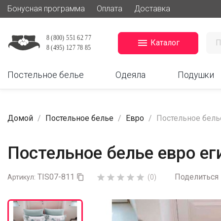
Бонусная программа
Оплата
Доставка

Каталог
Постельное белье
Одеяла
Подушки
Домой
Постельное белье
Евро
Постельное белье
Постельное белье евро ег
TIS07-811
Поделиться





Артикул:

(0)