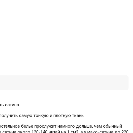
ь сатина.
получить самую тонкую и плотную ткань.
Постельное белье прослужит намного дольше, чем обычный
сатина около 120-140 нитей на 1 см2, а у мако-сатина до 220