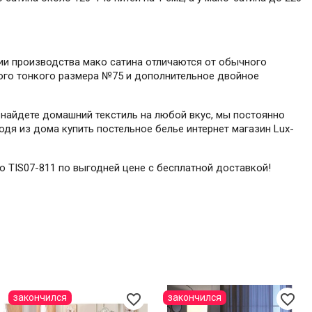
гии производства мако сатина отличаются от обычного
мого тонкого размера №75 и дополнительное двойное
 найдете домашний текстиль на любой вкус, мы постоянно
одя из дома купить постельное белье интернет магазин Lux-
go TIS07-811 по выгодней цене с бесплатной доставкой!
favorite_border
favorite_border
закончился
закончился