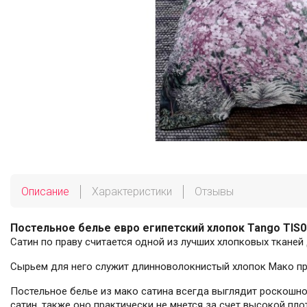
Описание
Характеристики
Отзывы
Постельное белье евро египетский хлопок Tango TIS0
Сатин по праву считается одной из лучших хлопковых тканей 
Сырьем для него служит длинноволокнистый хлопок Мако про
Постельное белье из мако сатина всегда выглядит роскошно
сатин, также оно практически не мнется за счет высокой пло