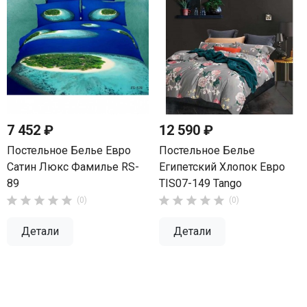
7 452 ₽
12 590 ₽
Постельное Белье Евро
Постельное Белье
Сатин Люкс Фамилье RS-
Египетский Хлопок Евро
89
TIS07-149 Tango










(0)
(0)
Детали
Детали