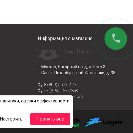
phone
Информация о магазине
г. Москва, Нагорный пр-д, д 3 стр 3
г. Санкт-Петербург, наб. Фонтанки, д. 38
phone
8 (800) 551 62 77
phone
+7 (495) 127-78-85
email
info@lux-postel.com
аналитики, оценки эффективности
Настроить
Принять все