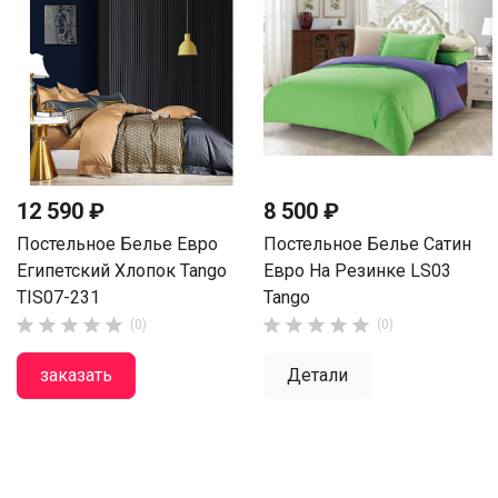
12 590 ₽
8 500 ₽
Постельное Белье Евро
Постельное Белье Сатин
Египетский Хлопок Tango
Евро На Резинке LS03
TIS07-231
Tango










(0)
(0)
заказать
Детали