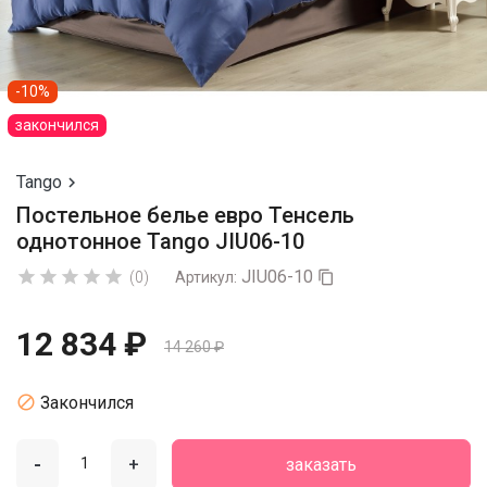
-10%
закончился
Tango

Постельное белье евро Тенсель
однотонное Tango JIU06-10
JIU06-10





(0)
Артикул:

12 834 ₽
14 260 ₽

Закончился
-
+
заказать