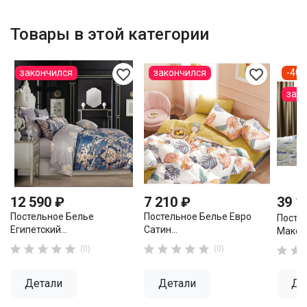
Товары в этой категории
favorite_border
favorite_border
закончился
закончился
-40
зак
12 590 ₽
7 210 ₽
39 1
Постельное Белье
Постельное Белье Евро
Посте
Египетский...
Сатин...
Мако..










(0)
(0)


Детали
Детали
Де