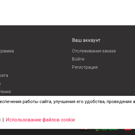
Ваш аккаунт
грамма
Отслеживание заказа
Войти
Регистрация
рата
и
ления
ж
еспечения работы сайта, улучшения его удобства, проведения 
и
|
Использование файлов cookie