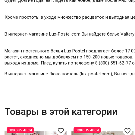
будет долгие годы выглядеть как новое, даже после многок
Кроме простоты в уходе множество расцветок и выгодная це
В интернет-магазине Lux-Postel.com Вы найдете белье Valter
Магазин постельного белья Lux Postel предлагает более 17 
растет, ежедневно мы добавляем по 150-200 новых товаров. 
выходя из дома. Плед купить по телефону 8 (800) 551-62-77 
В интернет-магазине Люкс постель (lux-postel.com), Вы всег
Товары в этой категории
favorite_border
favorite_border
закончился
закончился