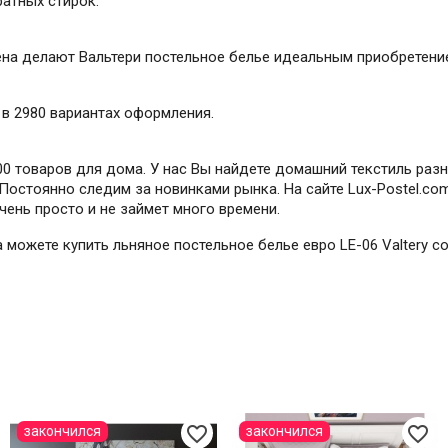
ратных стирок.
на делают Вальтери постельное белье идеальным приобретение
y в 2980 вариантах оформления.
000 товаров для дома. У нас Вы найдете домашний текстиль раз
Постоянно следим за новинками рынка. На сайте Lux-Postel.com
очень просто и не займет много времени.
да можете купить льняное постельное белье евро LE-06 Valtery 
favorite_border
favorite_border
закончился
закончился