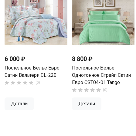
6 000 ₽
8 800 ₽
Постельное Белье Евро
Постельное Белье
Сатин Вальтери CL-220
Однотонное Страйп Сатин
Евро CST04-01 Tango





(0)





(0)
Детали
Детали