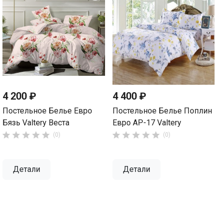
4 200 ₽
4 400 ₽
Постельное Белье Евро
Постельное Белье Поплин
Бязь Valtery Веста
Евро AP-17 Valtery










(0)
(0)
Детали
Детали