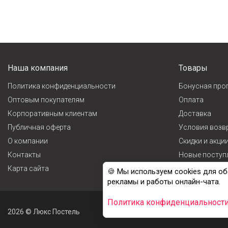
Наша компания
Товары
Политика конфиденциальности
Бонусная про
Оптовым покупателям
Оплата
Корпоративным клиентам
Доставка
Публичная оферта
Условия возв
О компании
Cкидки и акци
Контакты
Новые поступ
Карта сайта
Лидеры прода
🍪 Мы используем cookies для об
рекламы и работы онлайн-чата.
Политика конфиденциальност
2026 © Люкс Постель