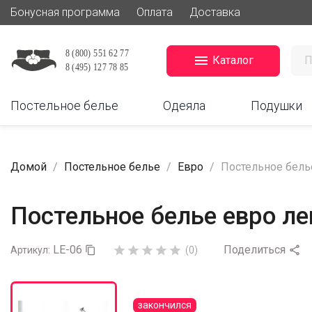
Бонусная программа
Оплата
Доставка

Каталог
Постельное белье
Одеяла
Подушки
Домой
Постельное белье
Евро
Постельное белье
Постельное белье евро лен
LE-06
Поделиться






Артикул:

(0)
закончился