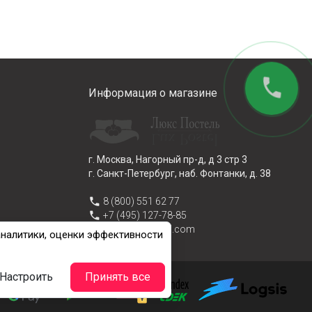
phone
Информация о магазине
г. Москва, Нагорный пр-д, д 3 стр 3
г. Санкт-Петербург, наб. Фонтанки, д. 38
phone
8 (800) 551 62 77
phone
+7 (495) 127-78-85
email
info@lux-postel.com
аналитики, оценки эффективности
Настроить
Принять все