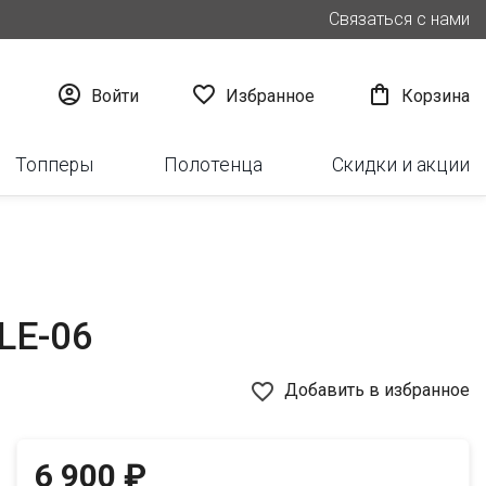
Связаться с нами



Войти
Избранное
Корзина
Топперы
Полотенца
Скидки и акции
 LE-06
favorite_border
Добавить в избранное
6 900 ₽