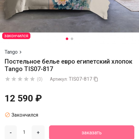
закончился
Tango

Постельное белье евро египетский хлопок
Tango TIS07-817
TIS07-817





(0)
Артикул:

12 590 ₽

Закончился
-
+
заказать