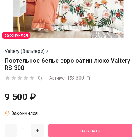
закончился
Valtery (Вальтери)

Постельное белье евро сатин люкс Valtery
RS-300
RS-300





(0)
Артикул:

9 500 ₽

Закончился
-
+
заказать