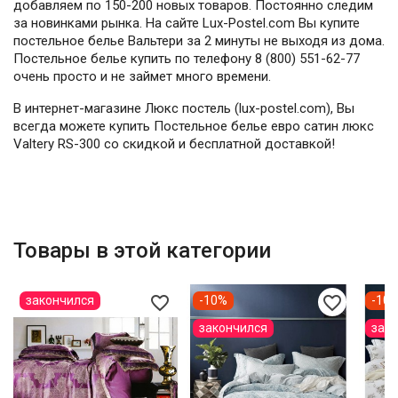
добавляем по 150-200 новых товаров. Постоянно следим
за новинками рынка. На сайте Lux-Postel.com Вы купите
постельное белье Вальтери за 2 минуты не выходя из дома.
Постельное белье купить по телефону 8 (800) 551-62-77
очень просто и не займет много времени.
В интернет-магазине Люкс постель (lux-postel.com), Вы
всегда можете купить Постельное белье евро сатин люкс
Valtery RS-300 со скидкой и бесплатной доставкой!
Товары в этой категории
favorite_border
favorite_border
закончился
-10%
-10
закончился
зак