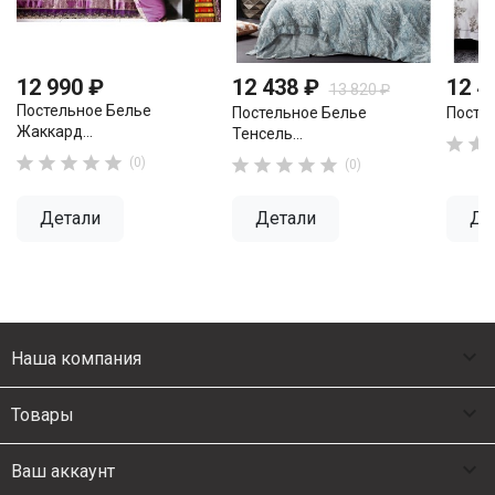
12 990 ₽
12 438 ₽
12 4
13 820 ₽
Постельное Белье
Постельное Белье
Постел
Жаккард...
Тенсель...







(0)





(0)
Детали
Детали
Де

Наша компания

Товары

Ваш аккаунт