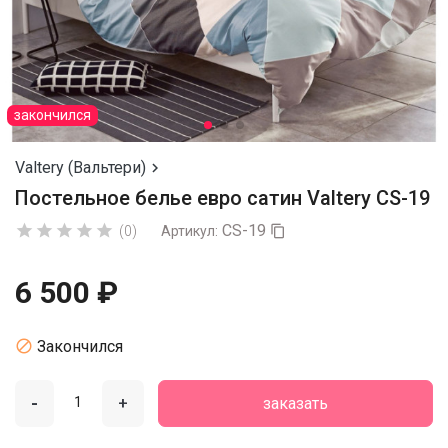
закончился
Valtery (Вальтери)

Постельное белье евро сатин Valtery CS-19
CS-19





(0)
Артикул:

6 500 ₽

Закончился
-
+
заказать