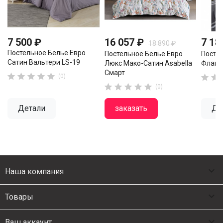
7 500 ₽
16 057 ₽
7 18
18 890 ₽
Постельное Белье Евро
Постельное Белье Евро
Посте
Сатин Вальтери LS-19
Люкс Мако-Сатин Asabella
Флане
Смарт





(0)







(0)
Детали
заказать
Де

Наша компания

Товары

Ваш аккаунт