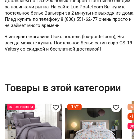
добавляем по 150-200 новых товаров. Постоянно следим
за новинками рынка. На сайте Lux-Postel.com Вы купите
постельное белье Вальтери за 2 минуты не выходя из дома.
Плед купить по телефону 8 (800) 551-62-77 очень просто и
не займет много времени.
В интернет-магазине Люкс постель (lux-postel.com), Вы
всегда можете купить Постельное белье сатин евро CS-19
Valtery со скидкой и бесплатной доставкой!
Товары в этой категории
favorite_border
favorite_border
закончился
-15%
расп
-1 1
зак