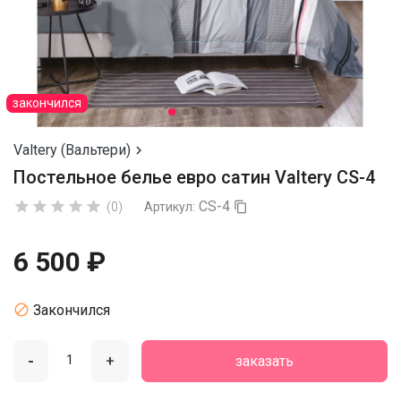
закончился
Valtery (Вальтери)

Постельное белье евро сатин Valtery CS-4
CS-4





(0)
Артикул:

6 500 ₽

Закончился
-
+
заказать