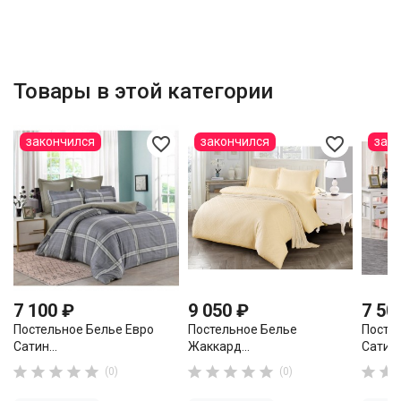
Товары в этой категории
favorite_border
favorite_border
закончился
закончился
зак
7 100 ₽
9 050 ₽
7 50
Постельное Белье Евро
Постельное Белье
Посте
Сатин...
Жаккард...
Сатин..












(0)
(0)