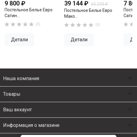
9 800 ₽
39 144 ₽
7 80
65 240 ₽
Постельное Белье Евро
Посте
Постельное Белье Евро
Сатин...
Сатин..
Мако...







(0)





(0)
Детали
Детали
Де

Наша компания

Товары

Ваш аккаунт

Информация о магазине