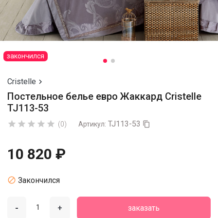
закончился
Cristelle

Постельное белье евро Жаккард Cristelle
TJ113-53
TJ113-53





(0)
Артикул:

10 820 ₽

Закончился
-
+
заказать