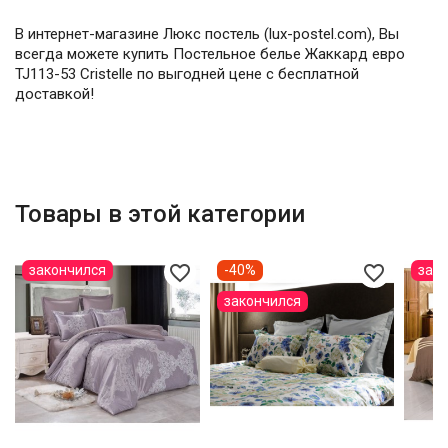
В интернет-магазине Люкс постель (lux-postel.com), Вы
всегда можете купить Постельное белье Жаккард евро
TJ113-53 Cristelle по выгодней цене с бесплатной
доставкой!
Товары в этой категории
favorite_border
favorite_border
закончился
-40%
зак
закончился