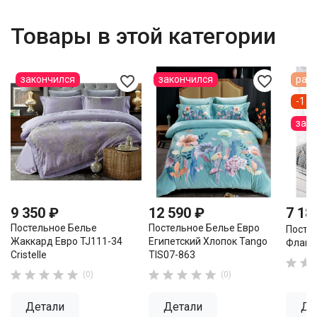
Товары в этой категории
favorite_border
favorite_border
закончился
закончился
расп
-1 1
зак
9 350 ₽
12 590 ₽
7 18
Постельное Белье
Постельное Белье Евро
Посте
Жаккард Евро TJ111-34
Египетский Хлопок Tango
Флане
Cristelle
TIS07-863












(0)
(0)
Детали
Детали
Де