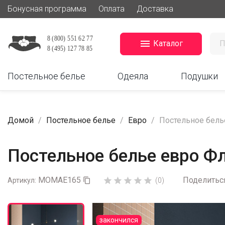
Бонусная программа
Оплата
Доставка

Каталог
Постельное белье
Одеяла
Подушки
Домой
Постельное белье
Евро
Постельное бель
Постельное белье евро 
MOMAE165
Поделитьс





Артикул:

(0)
закончился