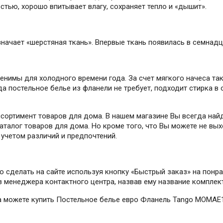
тью, хорошо впитывает влагу, сохраняет тепло и «дышит».
начает «шерстяная ткань». Впервые ткань появилась в семнадц
енимы для холодного времени года. За счет мягкого начеса та
да постельное белье из фланели не требует, подходит стирка 
ссортимент товаров для дома. В нашем магазине Вы всегда най
талог товаров для дома. Но кроме того, что Вы можете не вых
учетом различий и предпочтений.
но сделать на сайте используя кнопку «Быстрый заказ» на пон
ез менеджера контактного центра, назвав ему название комплек
гда можете купить Постельное белье евро Фланель Tango MOMAE