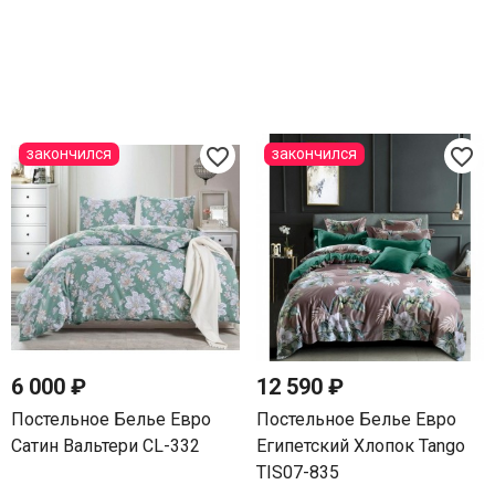
favorite_border
favorite_border
закончился
закончился
6 000 ₽
12 590 ₽
Постельное Белье Евро
Постельное Белье Евро
Сатин Вальтери CL-332
Египетский Хлопок Tango
TIS07-835