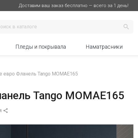
Доставим ваш заказ бесплатно — всего за 1 день!

Пледы и покрывала
Наматрасники
е евро Фланель Tango MOMAE165
Фланель Tango MOMAE165
я
