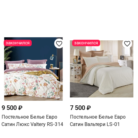
favorite_border
favorite_border
закончился
закончился
9 500 ₽
7 500 ₽
Постельное Белье Евро
Постельное Белье Евро
Сатин Люкс Valtery RS-314
Сатин Вальтери LS-01