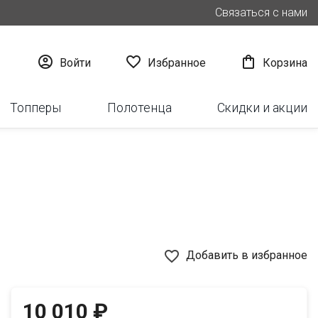
Связаться с нами



Войти
Избранное
Корзина
Топперы
Полотенца
Скидки и акции
favorite_border
Добавить в избранное
10 010 ₽