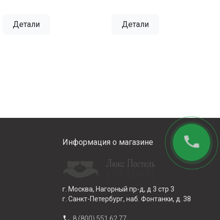
Детали
Детали
phone
Информация о магазине
г. Москва, Нагорный пр-д, д 3 стр 3
г. Санкт-Петербург, наб. Фонтанки, д. 38
phone
8 (800) 551 62 77