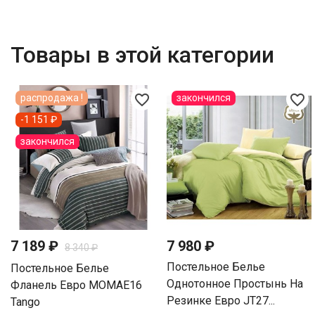
Товары в этой категории
favorite_border
favorite_border
распродажа !
закончился
-1 151 ₽
закончился
7 189 ₽
7 980 ₽
8 340 ₽
Постельное Белье
Постельное Белье
Однотонное Простынь На
Фланель Евро MOMAE16
Резинке Евро JT27...
Tango