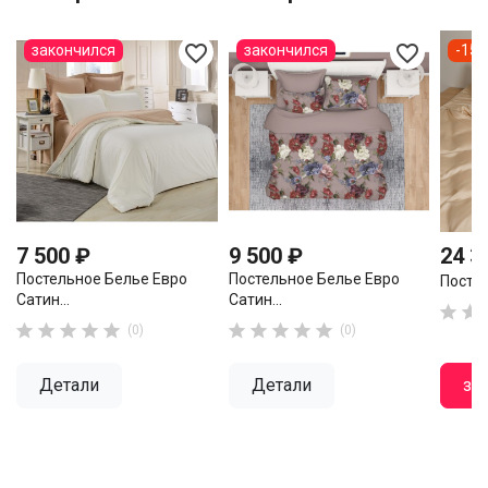
favorite_border
favorite_border
закончился
закончился
-15
7 500 ₽
9 500 ₽
24 3
Постельное Белье Евро
Постельное Белье Евро
Постел
Сатин...
Сатин...












(0)
(0)
Детали
Детали
за