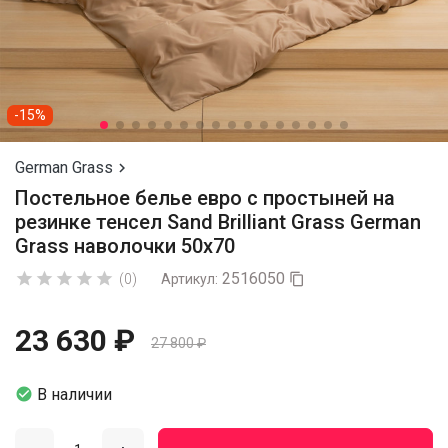
-15%
German Grass

Постельное белье евро с простыней на
резинке тенсел Sand Brilliant Grass German
Grass наволочки 50х70
2516050





(0)
Артикул:

23 630 ₽
27 800 ₽

В наличии