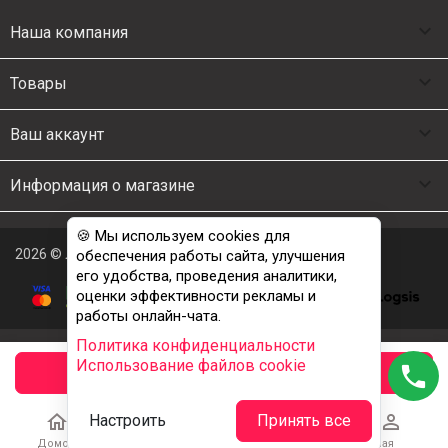

Наша компания

Товары

Ваш аккаунт

Информация о магазине
🍪 Мы используем cookies для
2026 © Люкс Постель
обеспечения работы сайта, улучшения
его удобства, проведения аналитики,
оценки эффективности рекламы и
работы онлайн-чата.
Политика конфиденциальности
Использование файлов cookie
phone
заказать





Настроить
Принять все
Домой
Каталог
Корзина
Избранное
Учетная