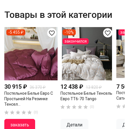
Товары в этой категории
favorite_border
favorite_border
-5 455 ₽
-10%
зак
закончился
30 915 ₽
12 438 ₽
7 50
36 370 ₽
13 820 ₽
Посте
Постельное Белье Евро С
Постельное Белье Тенсель
Сатин 
Простыней На Резинке
Евро TT6-70 Tango
Тенсел...







(0)





(0)
заказать
Детали
Де