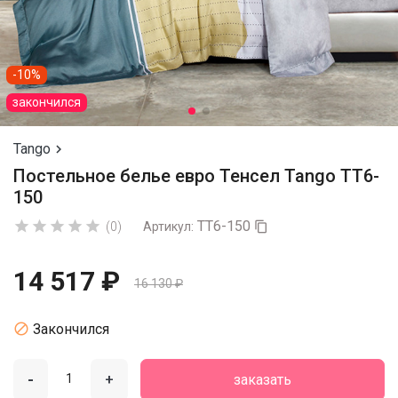
-10%
закончился
Tango

Постельное белье евро Тенсел Tango TT6-
150
TT6-150





(0)
Артикул:

14 517 ₽
16 130 ₽

Закончился
-
+
заказать