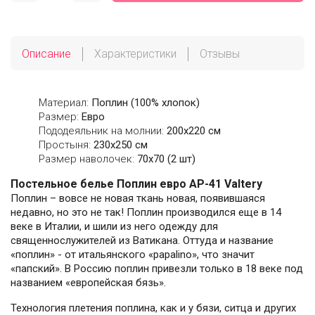
Описание
Характеристики
Отзывы
Материал:
Поплин (100% хлопок)
Размер:
Евро
Пододеяльник на молнии:
200х220 см
Простыня:
230х250 см
Размер наволочек:
70x70 (2 шт)
Постельное белье Поплин евро AP-41 Valtery
Поплин – вовсе не новая ткань новая, появившаяся
недавно, но это не так! Поплин производился еще в 14
веке в Италии, и шили из него одежду для
священнослужителей из Ватикана. Оттуда и название
«поплин» - от итальянского «papalino», что значит
«папский». В Россию поплин привезли только в 18 веке под
названием «европейская бязь».
Технология плетения поплина, как и у бязи, ситца и других