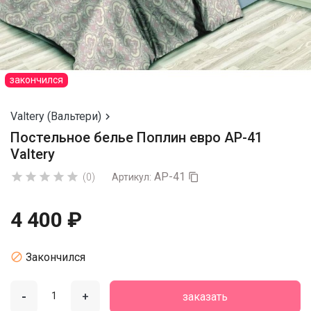
закончился
Valtery (Вальтери)

Постельное белье Поплин евро AP-41
Valtery
AP-41





(0)
Артикул:

4 400 ₽

Закончился
-
+
заказать