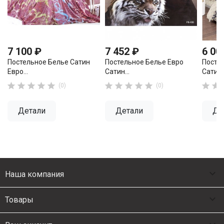
7 100 ₽
7 452 ₽
6 00
Постельное Белье Сатин
Постельное Белье Евро
Посте
Евро...
Сатин...
Сатин..












(0)
(0)
Детали
Детали
Де

Наша компания

Товары