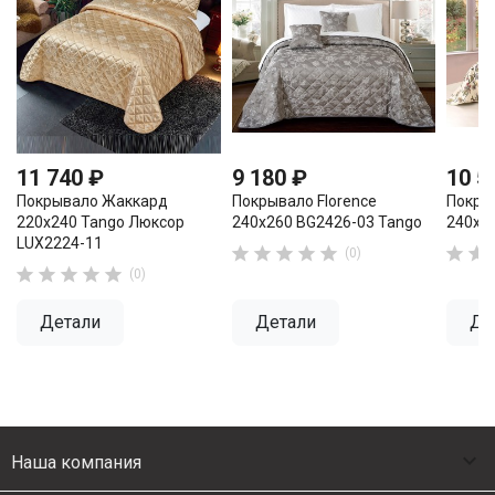
11 740 ₽
9 180 ₽
10 5
Покрывало Жаккард
Покрывало Florence
Покры
220х240 Tango Люксор
240х260 BG2426-03 Tango
240х2
LUX2224-11







(0)





(0)
Детали
Детали
Де

Наша компания