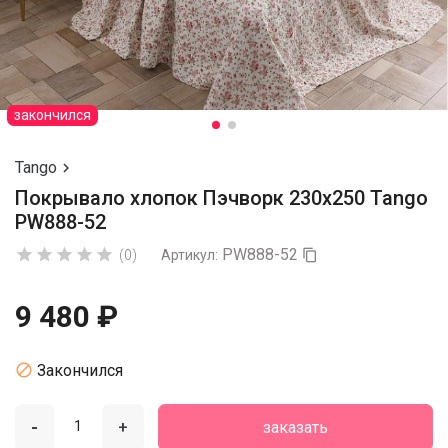
закончился
Tango

Покрывало хлопок Пэчворк 230х250 Tango
PW888-52
PW888-52





(0)
Артикул:

9 480 ₽

Закончился
-
+
заказать