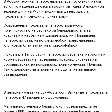
В России техника пэчворк называлась лоскутной, из-за
того что изделия шьются из лоскутов ткани. В лоскутной
технике шили на Руси игрушки для детей, одеяла,
покрывала и подушки с прихватками.
Современные покрывала пэчворк пользуются
популярностью не столько за бережливость, а за
красивый и необычный дизайн изделий. Покрывала
пэчворк изготавливаются из любой ткани, начиная с
хлопковой бязи заканчивая микрофиброй.
Покрывала Tango серии пэчворк изготовлены из хлопка и
кроме расцветок в пастельных, красных, сиреневых и
розовых тонах, на покрывалах приятно лежать. Пэчворк
Танго шелковисты и приятны на ощупь, не вызывают
раздражения.
В интернет-магазине Lux-Postel.com Вы найдете покрывала
пэчворк в 47 вариантах оформления.
Магазин постельного белья Люкс Постель предлагает
более 7 000 товаров для дома. В магазине Вы найдете