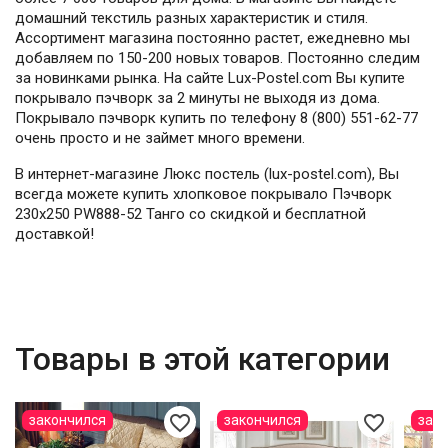
домашний текстиль разных характеристик и стиля.
Ассортимент магазина постоянно растет, ежедневно мы
добавляем по 150-200 новых товаров. Постоянно следим
за новинками рынка. На сайте Lux-Postel.com Вы купите
покрывало пэчворк за 2 минуты не выходя из дома.
Покрывало пэчворк купить по телефону 8 (800) 551-62-77
очень просто и не займет много времени.
В интернет-магазине Люкс постель (lux-postel.com), Вы
всегда можете купить хлопковое покрывало Пэчворк
230х250 PW888-52 Танго со скидкой и бесплатной
доставкой!
Товары в этой категории
favorite_border
favorite_border
закончился
закончился
зак