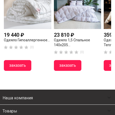
19 440 ₽
23 810 ₽
359 
Одеяло Гипоаллергенное...
Одеяло 1,5 Спальное
Одеял
140х205...
Теплое





(0)







(0)
заказать
заказать
за

Наша компания

Товары