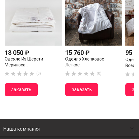
18 050 ₽
15 760 ₽
95 5
Одеяло Из Шерсти
Одеяло Хлопковое
Одеял
Мериноса...
Легкое...
Всесез










(0)
(0)


заказать
заказать
за

Наша компания