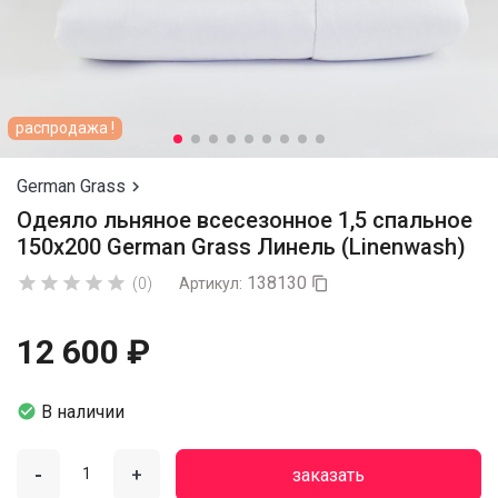
распродажа !
German Grass

Одеяло льняное всесезонное 1,5 спальное
150х200 German Grass Линель (Linenwash)
138130





(0)
Артикул:

12 600 ₽

В наличии
-
+
заказать