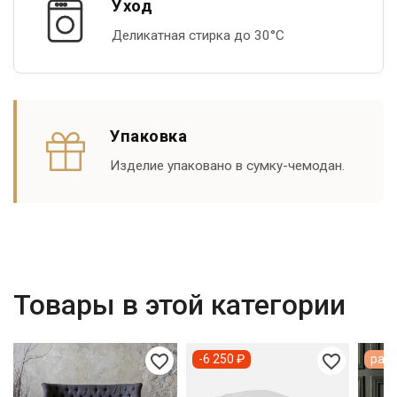
Уход
Деликатная стирка до 30°С
Упаковка
Изделие упаковано в сумку-чемодан.
Товары в этой категории
favorite_border
favorite_border
-6 250 ₽
расп