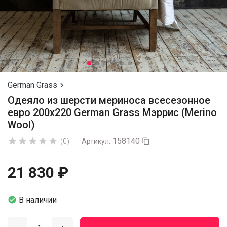
German Grass

Одеяло из шерсти мериноса всесезонное
евро 200х220 German Grass Мэррис (Merino
Wool)
158140





(0)
Артикул:

21 830 ₽

В наличии