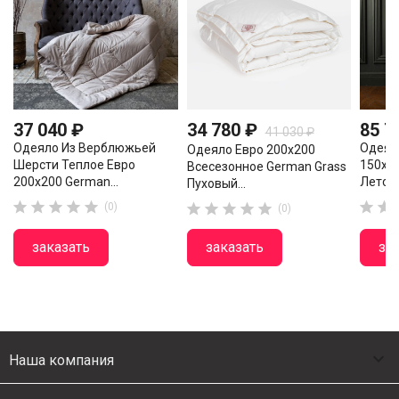
37 040 ₽
34 780 ₽
85 7
41 030 ₽
Одеяло Из Верблюжьей
Одеял
Одеяло Евро 200х200
Шерсти Теплое Евро
150х2
Всесезонное German Grass
200х200 German...
Лето Н
Пуховый...







(0)





(0)
заказать
заказать
за

Наша компания