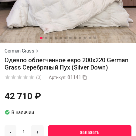
German Grass

Одеяло облегченное евро 200х220 German
Grass Серебряный Пух (Silver Down)
81141





(0)
Артикул:

42 710 ₽

В наличии
-
+
заказать