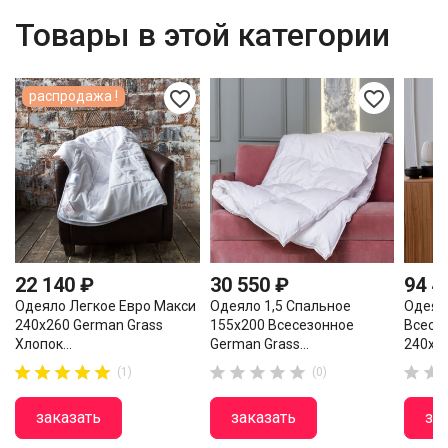
Товары в этой категории
favorite_border
favorite_border
распродажа !
22 140 ₽
30 550 ₽
94 4
Одеяло Легкое Евро Макси
Одеяло 1,5 Спальное
Одеял
240х260 German Grass
155х200 Всесезонное
Всесе
Хлопок...
German Grass...
240х26

















(1)
(0)
заказать
заказать
за