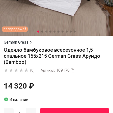
распродажа !
German Grass

Одеяло бамбуковое всесезонное 1,5
спальное 155х215 German Grass Арундо
(Bamboo)
169170





(0)
Артикул:

14 320 ₽

В наличии