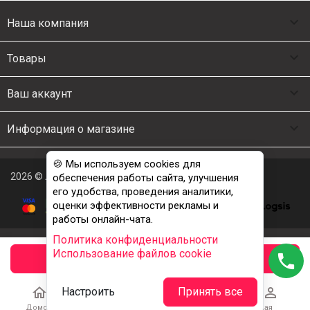

Наша компания

Товары

Ваш аккаунт

Информация о магазине
🍪 Мы используем cookies для
2026 © Люкс Постель
обеспечения работы сайта, улучшения
его удобства, проведения аналитики,
оценки эффективности рекламы и
работы онлайн-чата.
Политика конфиденциальности
Использование файлов cookie
phone
заказать





Настроить
Принять все
Домой
Каталог
Корзина
Избранное
Учетная