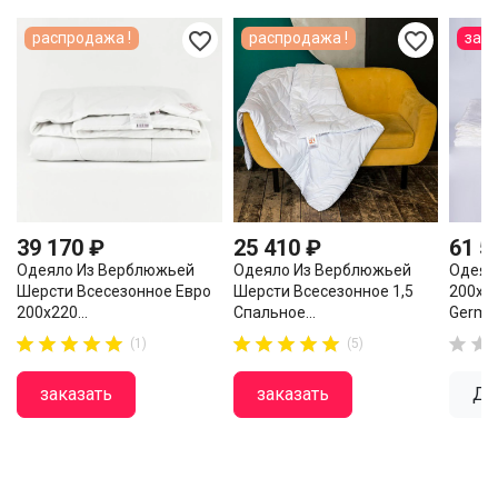
favorite_border
favorite_border
распродажа !
распродажа !
зак
39 170 ₽
25 410 ₽
61 5
Одеяло Из Верблюжьей
Одеяло Из Верблюжьей
Одеял
Шерсти Всесезонное Евро
Шерсти Всесезонное 1,5
200х2
200х220...
Спальное...
German






















(1)
(5)
заказать
заказать
Де