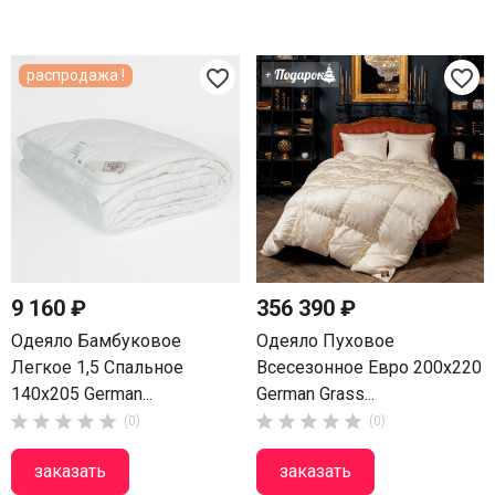
favorite_border
favorite_border
распродажа !
9 160 ₽
356 390 ₽
Одеяло Бамбуковое
Одеяло Пуховое
Легкое 1,5 Спальное
Всесезонное Евро 200х220
140х205 German...
German Grass...










(0)
(0)
заказать
заказать