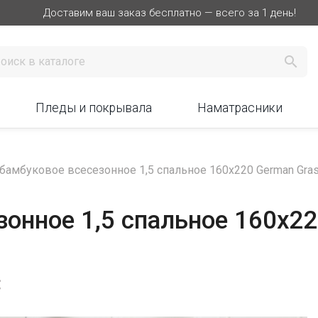
Доставим ваш заказ бесплатно — всего за 1 день!

Пледы и покрывала
Наматрасники
бамбуковое всесезонное 1,5 спальное 160х220 German Grass
онное 1,5 спальное 160х2
