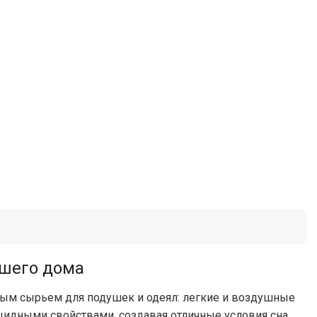
ашего дома
ым сырьем для подушек и одеял: легкие и воздушные
цидными свойствами, создавая отличные условия сна.