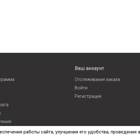
Ваш аккаунт
грамма
Отслеживание заказа
Войти
Регистрация
рата
и
ления
ж
еспечения работы сайта, улучшения его удобства, проведения 