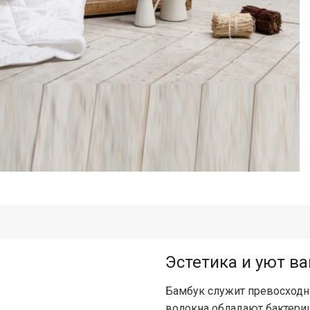
Эстетика и уют в
Бамбук служит превосходн
волокна обладают бактери