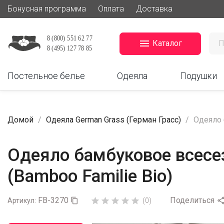
Бонусная программа
Оплата
Доставка

Каталог
Постельное белье
Одеяла
Подушки
Домой
Одеяла German Grass (Герман Грасс)
Одеяло 
Одеяло бамбуковое всесез
(Bamboo Familie Bio)
FB-3270
Поделиться





Артикул:

(0)