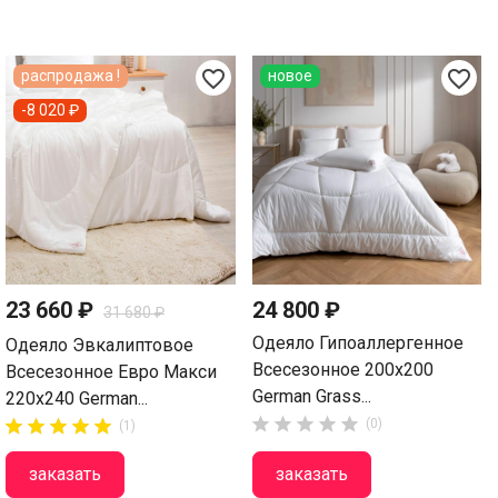
favorite_border
favorite_border
распродажа !
новое
-8 020 ₽
23 660 ₽
24 800 ₽
31 680 ₽
Одеяло Гипоаллергенное
Одеяло Эвкалиптовое
Всесезонное 200х200
Всесезонное Евро Макси
German Grass...
220х240 German...















(0)
(1)
заказать
заказать