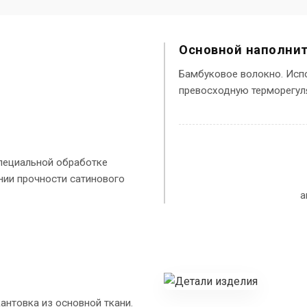
Основной наполни
Бамбуковое волокно. Исп
превосходную терморегул
специальной обработке
нии прочности сатинового
а
антовка из основной ткани.