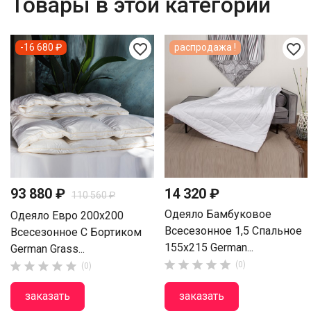
Товары в этой категории
favorite_border
favorite_border
-16 680 ₽
распродажа !
93 880 ₽
14 320 ₽
110 560 ₽
Одеяло Бамбуковое
Одеяло Евро 200х200
Всесезонное 1,5 Спальное
Всесезонное С Бортиком
155х215 German...
German Grass...










(0)
(0)
заказать
заказать