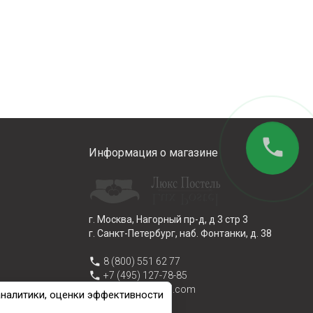
phone
Информация о магазине
г. Москва, Нагорный пр-д, д 3 стр 3
г. Санкт-Петербург, наб. Фонтанки, д. 38
phone
8 (800) 551 62 77
phone
+7 (495) 127-78-85
email
info@lux-postel.com
аналитики, оценки эффективности