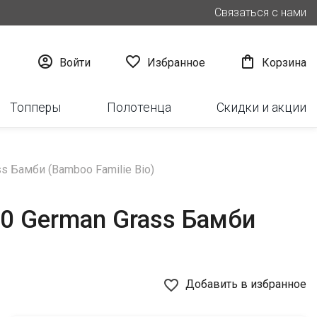
Связаться с нами



Войти
Избранное
Корзина
Топперы
Полотенца
Скидки и акции
 Бамби (Bamboo Familie Bio)
20 German Grass Бамби
favorite_border
Добавить в избранное