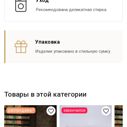
Уход
Рекомендована деликатная стирка.
Упаковка
Изделие упаковано в стильную сумку.
Товары в этой категории
favorite_border
favorite_border
распродажа !
закончился