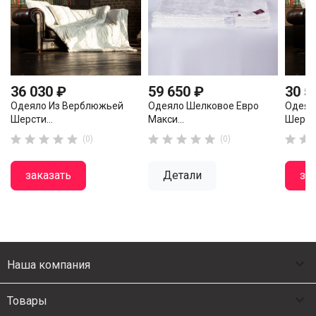
36 030 ₽
59 650 ₽
30 5
Одеяло Из Верблюжьей
Одеяло Шелковое Евро
Одеял
Шерсти...
Макси...
Шерсти












(0)
(0)
заказать
Детали
за

Наша компания

Товары