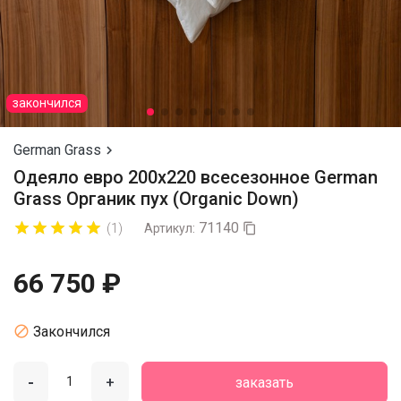
закончился
German Grass

Одеяло евро 200х220 всесезонное German
Grass Органик пух (Organic Down)
71140










(1)
Артикул:

66 750 ₽

Закончился
-
+
заказать