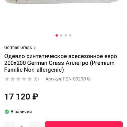
German Grass

Одеяло синтетическое всесезонное евро
200х200 German Grass Аллегро (Premium
Familie Non-allergenic)
FSN-09290





(0)
Артикул:

17 120 ₽

В наличии