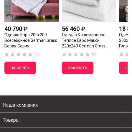
40 790 ₽
56 460 ₽
18 8
Одеяло Евро 200х200
Одеяло Кашемировое
Одеял
Всесезонное German Grass
Теплое Евро Макси
200х2
Белая Серия...
220х240 German Grass...
Гипоал












(0)
(0)
заказать
заказать
за

Наша компания

Товары