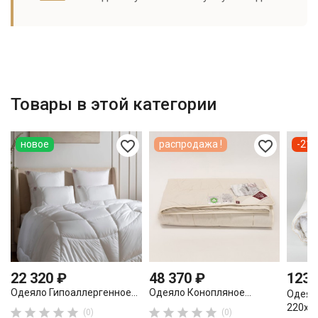
Товары в этой категории
favorite_border
favorite_border
новое
распродажа !
-21 
22 320 ₽
48 370 ₽
123 
Одеяло Гипоаллергенное...
Одеяло Конопляное...
Одеял
220х24










(0)
(0)