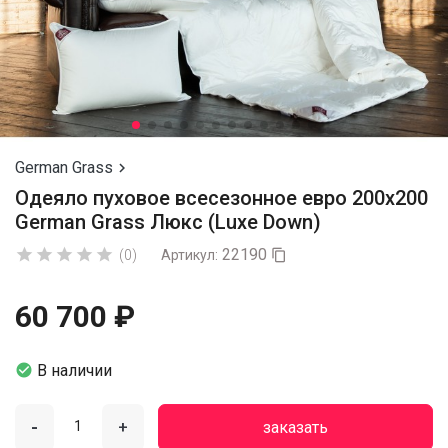
German Grass

Одеяло пуховое всесезонное евро 200х200
German Grass Люкс (Luxe Down)
22190





(0)
Артикул:

60 700 ₽

В наличии
-
+
заказать