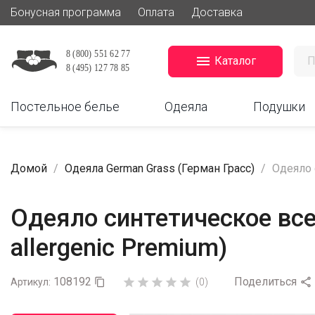
Бонусная программа
Оплата
Доставка

Каталог
Постельное белье
Одеяла
Подушки
Домой
Одеяла German Grass (Герман Грасс)
Одеяло 
Одеяло синтетическое все
allergenic Premium)
108192
Поделиться






Артикул:

(0)