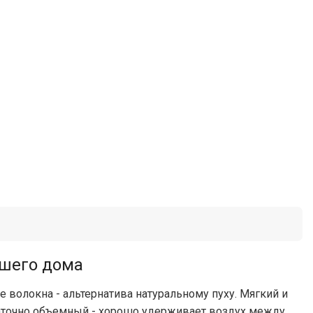
ашего дома
волокна - альтернатива натуральному пуху. Мягкий и
аточно объемный - хорошо удерживает воздух между