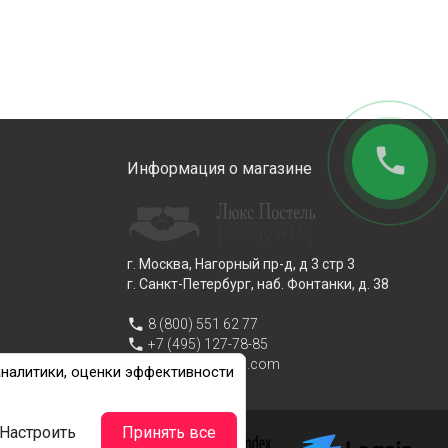
phone
Информация о магазине
г. Москва, Нагорный пр-д, д 3 стр 3
г. Санкт-Петербург, наб. Фонтанки, д. 38
phone
8 (800) 551 62 77
phone
+7 (495) 127-78-85
email
info@lux-postel.com
аналитики, оценки эффективности
Настроить
Принять все