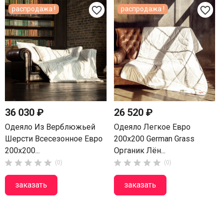
favorite_border
favorite_border
распродажа !
распродажа !
36 030 ₽
26 520 ₽
Одеяло Из Верблюжьей
Одеяло Легкое Евро
Шерсти Всесезонное Евро
200х200 German Grass
200х200...
Органик Лён...










(0)
(0)
заказать
заказать