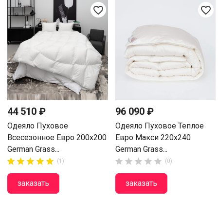
favorite_border
favorite_border
44 510 ₽
96 090 ₽
Одеяло Пуховое
Одеяло Пуховое Теплое
Всесезонное Евро 200х200
Евро Макси 220х240
German Grass...
German Grass...















(1)
(0)
заказать
заказать