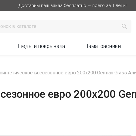
Доставим ваш заказ бесплатно — всего за 1 день!

Пледы и покрывала
Наматрасники
синтетическое всесезонное евро 200х200 German Grass Алин
сезонное евро 200х200 Ger