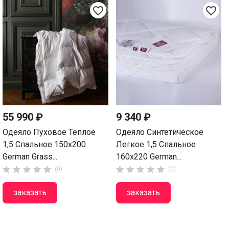
favorite_border
favorite_border
55 990 ₽
9 340 ₽
Одеяло Пуховое Теплое
Одеяло Синтетическое
1,5 Спальное 150х200
Легкое 1,5 Спальное
German Grass...
160х220 German...










(0)
(0)
заказать
заказать