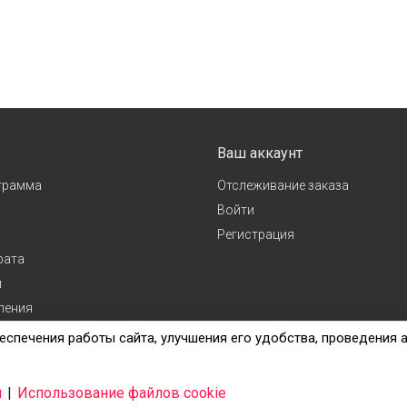
Ваш аккаунт
грамма
Отслеживание заказа
Войти
Регистрация
рата
и
ления
ж
еспечения работы сайта, улучшения его удобства, проведения 
и
|
Использование файлов cookie