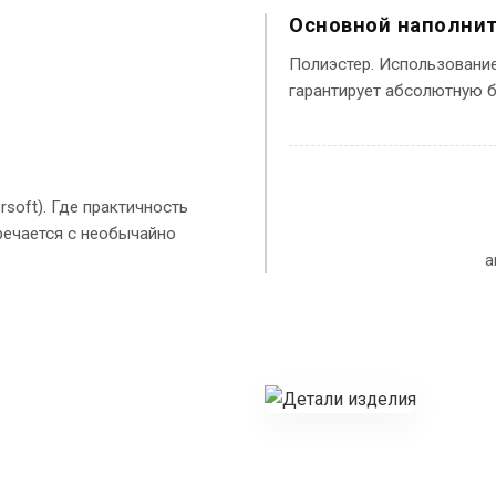
Основной наполни
Полиэстер. Использовани
гарантирует абсолютную б
soft). Где практичность
речается с необычайно
а