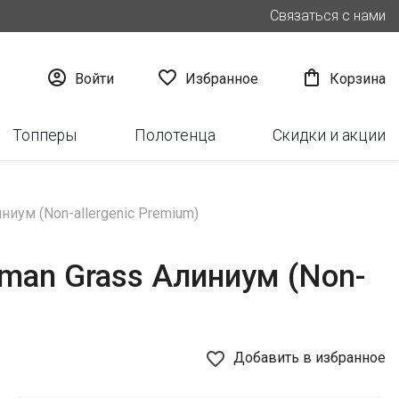
Связаться с нами



Войти
Избранное
Корзина
Топперы
Полотенца
Скидки и акции
иум (Non-allergenic Premium)
man Grass Алиниум (Non-
favorite_border
Добавить в избранное