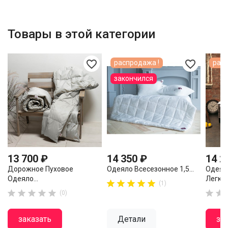
Товары в этой категории
favorite_border
favorite_border
распродажа !
расп
закончился
13 700 ₽
14 350 ₽
14 2
Дорожное Пуховое
Одеяло Всесезонное 1,5...
Одеял
Одеяло...
Легкое.










(1)







(0)
заказать
Детали
за