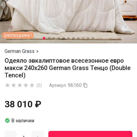
распродажа !
German Grass

Одеяло эвкалиптовое всесезонное евро
макси 240х260 German Grass Тенцо (Double
Tencel)
96160





(0)
Артикул:

38 010 ₽

В наличии