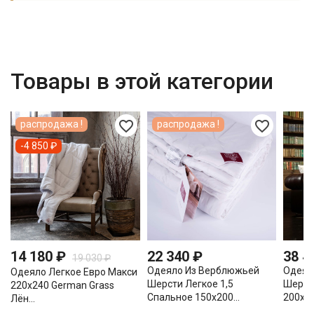
Товары в этой категории
favorite_border
favorite_border
распродажа !
распродажа !
-4 850 ₽
14 180 ₽
22 340 ₽
38 4
19 030 ₽
Одеяло Из Верблюжьей
Одеял
Одеяло Легкое Евро Макси
Шерсти Легкое 1,5
Шерст
220х240 German Grass
Спальное 150х200...
200х20
Лён...