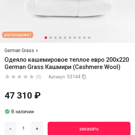
распродажа !
German Grass

Одеяло кашемировое теплое евро 200х220
German Grass Кашмири (Cashmere Wool)
53144





(0)
Артикул:

47 310 ₽

В наличии
-
+
заказать