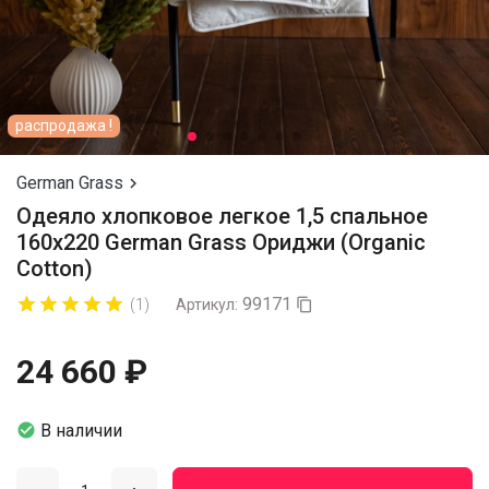
распродажа !
German Grass

Одеяло хлопковое легкое 1,5 спальное
160х220 German Grass Ориджи (Organic
Cotton)
99171










(1)
Артикул:

24 660 ₽

В наличии