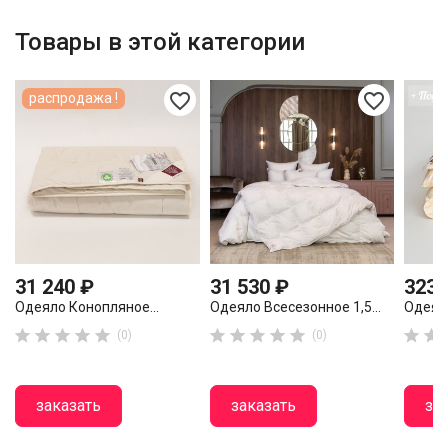
Товары в этой категории
favorite_border
favorite_border
распродажа !
31 240 ₽
31 530 ₽
323 
Одеяло Конопляное...
Одеяло Всесезонное 1,5...
Одеяло












(0)
(0)
заказать
заказать
за