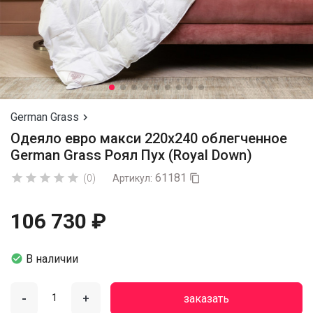
German Grass

Одеяло евро макси 220х240 облегченное
German Grass Роял Пух (Royal Down)
61181





(0)
Артикул:

106 730 ₽

В наличии
-
+
заказать