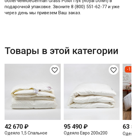
облегченноеGerman Grass Роял Пух (Royal Down) в
подарочной упаковке. Звоните 8 (800) 551-62-77 и уже
через день мы привезем Ваш заказ.
Товары в этой категории
favorite_border
favorite_border
-11 
42 670 ₽
95 490 ₽
63 5
Одеяло 1,5 Спальное
Одеяло Евро 200х200
Одеял