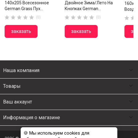
140х205 Всесезонное
Двойное Зима/лето На
160х2
German Grass Пух...
Кнопках German...
Воздуш










(0)
(0)


заказать
заказать
за

Наша компания

Товары

Ваш аккаунт

Информация о магазине
🍪 Мы используем cookies для