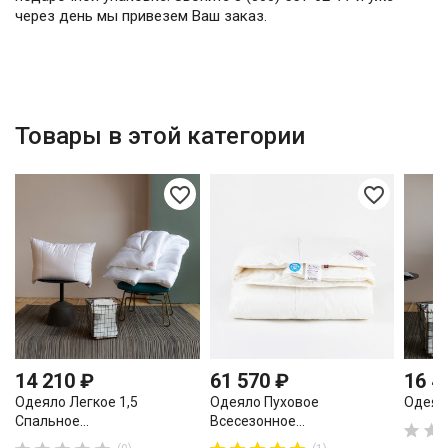
через день мы привезем Ваш заказ.
Товары в этой категории
favorite_border
favorite_border
14 210 ₽
61 570 ₽
16 4
Одеяло Легкое 1,5
Одеяло Пуховое
Одеяло
Спальное...
Всесезонное...

