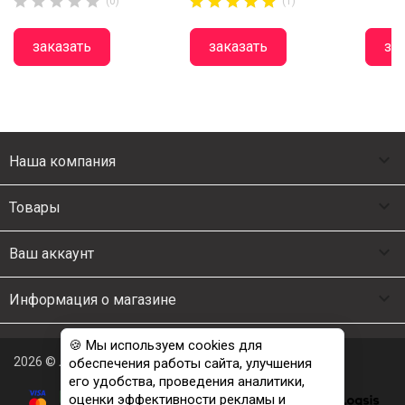















(0)
(1)
заказать
заказать
за

Наша компания

Товары

Ваш аккаунт

Информация о магазине
🍪 Мы используем cookies для
2026 © Люкс Постель
обеспечения работы сайта, улучшения
его удобства, проведения аналитики,
оценки эффективности рекламы и