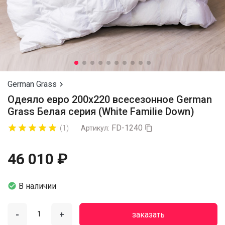
German Grass

Одеяло евро 200х220 всесезонное German
Grass Белая серия (White Familie Down)
FD-1240










(1)
Артикул:

46 010 ₽

В наличии
-
+
заказать