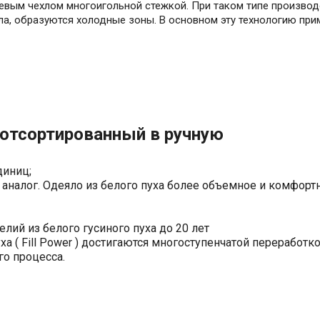
невым чехлом многоигольной стежкой. При таком типе производ
хла, образуются холодные зоны. В основном эту технологию при
 отсортированный в ручную
0 единиц;
й аналог. Одеяло из белого пуха более объемное и комфо
к;
елий из белого гусиного пуха до 20 лет
 ( Fill Power ) достигаются многоступенчатой переработко
ого процесса.