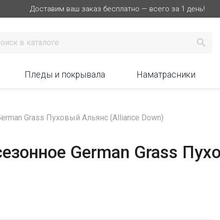
Доставим ваш заказ бесплатно — всего за 1 день!

Пледы и покрывала
Наматрасники
erman Grass Пуховый Альянс (Alliance Down)
езонное German Grass Пухо