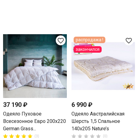
favorite_border
favorite_border
распродажа !
закончился
37 190 ₽
6 990 ₽
Одеяло Пуховое
Одеяло Австралийская
Всесезонное Евро 200х220
Шерсть 1,5 Спальное
German Grass...
140х205 Nature’s















(3)
(0)