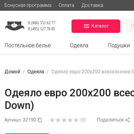
Бонусная программа
Оплата
Доставка

Каталог
Постельное белье
Одеяла
Подушки
Домой
Одеяла
Одеяло евро 200х200 всесезонное G
Одеяло евро 200х200 всес
Down)
32190
Поделиться






Артикул:

(0)