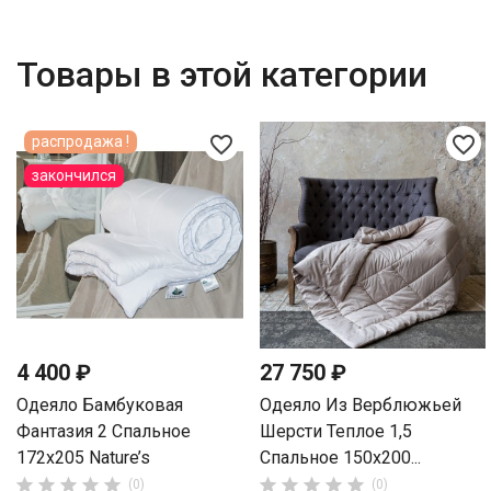
Товары в этой категории
favorite_border
favorite_border
распродажа !
закончился
4 400 ₽
27 750 ₽
Одеяло Бамбуковая
Одеяло Из Верблюжьей
Фантазия 2 Спальное
Шерсти Теплое 1,5
172х205 Nature’s
Спальное 150х200...










(0)
(0)