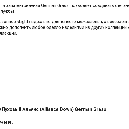
я и запатентованная German Grass, позволяет создавать стег
службы.
езонное «Light» идеально для теплого межсезонья, а всесезон
Можно дополнить любое одеяло изделиями из других коллекций
ллекции.
Пуховый Альянс (Alliance Down) German Grass:
чия.