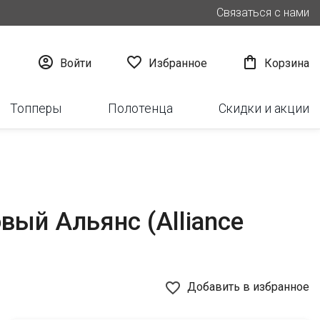
Связаться с нами



Войти
Избранное
Корзина
Топперы
Полотенца
Скидки и акции
вый Альянс (Alliance
favorite_border
Добавить в избранное