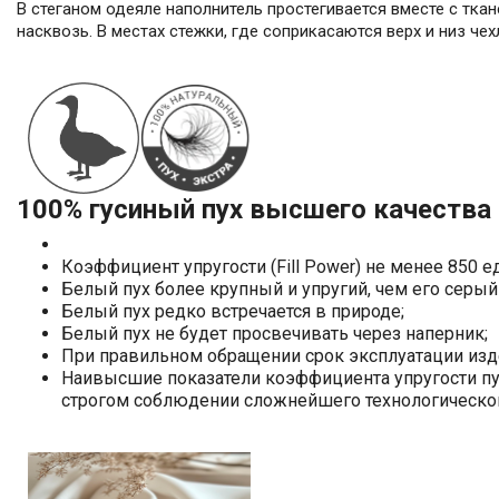
В стеганом одеяле наполнитель простегивается вместе с тка
насквозь. В местах стежки, где соприкасаются верх и низ че
100% гусиный пух высшего качества
Коэффициент упругости (Fill Power) не менее 85
Белый пух более крупный и упругий, чем его серы
Белый пух редко встречается в природе;
Белый пух не будет просвечивать через наперни
При правильном обращении срок эксплуатации изд
Наивысшие показатели коэффициента упругости пуха
строгом соблюдении сложнейшего технологическ