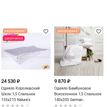
favorite_border
favorite_border
распродажа !
распродажа !
закончился
24 530 ₽
9 870 ₽
Одеяло Королевский
Одеяло Бамбуковое
Шелк 1,5 Спальное
Всесезонное 1,5 Спальное
155х215 Nature’s
140х205 German...










(0)
(0)