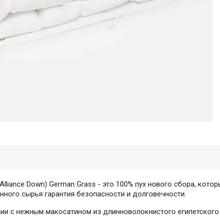
lliance Down) German Grass - это 100% пух нового сбора, кото
нного сырья гарантия безопасности и долговечности.
нии с нежным макосатином из длинноволокнистого египетского