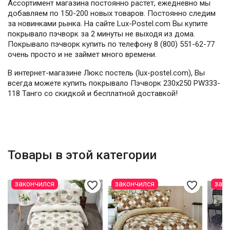
Ассортимент магазина постоянно растет, ежедневно мы
добавляем по 150-200 новых товаров. Постоянно следим
за новинками рынка. На сайте Lux-Postel.com Вы купите
покрывало пэчворк за 2 минуты не выходя из дома.
Покрывало пэчворк купить по телефону 8 (800) 551-62-77
очень просто и не займет много времени.
В интернет-магазине Люкс постель (lux-postel.com), Вы
всегда можете купить покрывало Пэчворк 230х250 PW333-
118 Танго со скидкой и бесплатной доставкой!
Товары в этой категории
favorite_border
favorite_border
закончился
закончился
зак