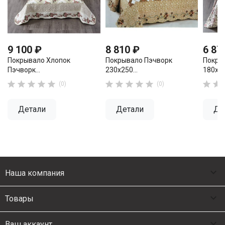
9 100 ₽
8 810 ₽
6 87
Покрывало Хлопок
Покрывало Пэчворк
Покры
Пэчворк...
230х250...
180х20












(0)
(0)
Детали
Детали
Де

Наша компания

Товары

Ваш аккаунт