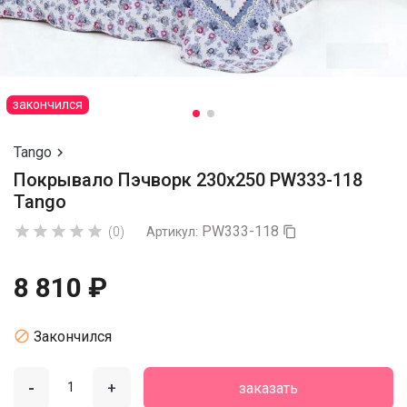
закончился
Tango

Покрывало Пэчворк 230х250 PW333-118
Tango
PW333-118





(0)
Артикул:

8 810 ₽

Закончился
-
+
заказать