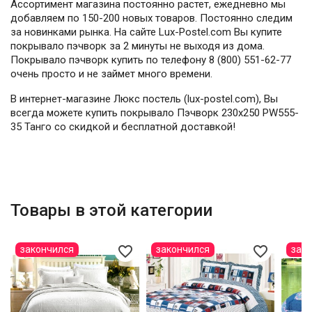
Ассортимент магазина постоянно растет, ежедневно мы
добавляем по 150-200 новых товаров. Постоянно следим
за новинками рынка. На сайте Lux-Postel.com Вы купите
покрывало пэчворк за 2 минуты не выходя из дома.
Покрывало пэчворк купить по телефону 8 (800) 551-62-77
очень просто и не займет много времени.
В интернет-магазине Люкс постель (lux-postel.com), Вы
всегда можете купить покрывало Пэчворк 230х250 PW555-
35 Танго со скидкой и бесплатной доставкой!
Товары в этой категории
favorite_border
favorite_border
закончился
закончился
зак