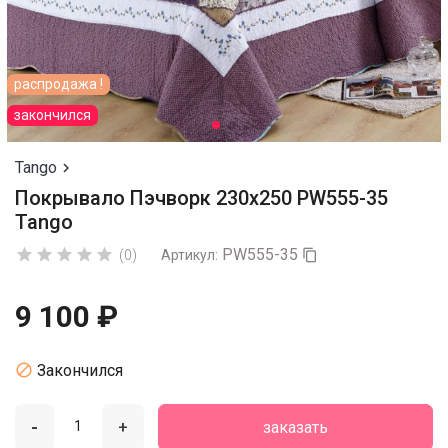
распродажа !
закончился
Tango

Покрывало Пэчворк 230х250 PW555-35
Tango
PW555-35





(0)
Артикул:

9 100 ₽

Закончился
-
+
заказать