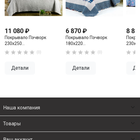
11 080 ₽
6 870 ₽
8 81
Покрывало Пэчворк
Покрывало Пэчворк
Покры
230х250...
180х220...
230х25












(0)
(0)
Детали
Детали
Де

Наша компания

Товары

Ваш аккаунт