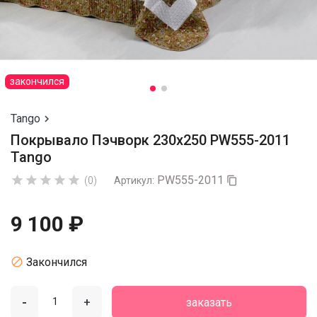
закончился
Tango

Покрывало Пэчворк 230х250 PW555-2011
Tango
PW555-2011





(0)
Артикул:

9 100 ₽

Закончился
-
+
заказать