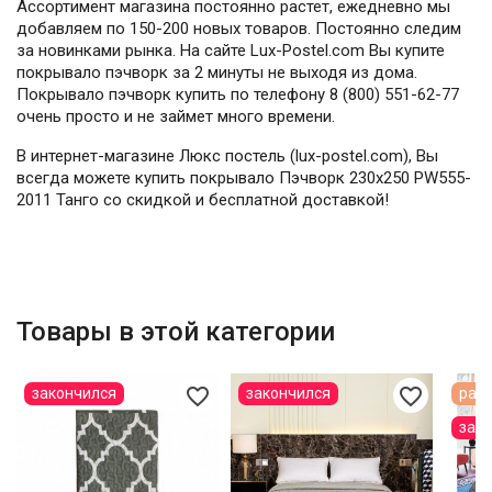
Ассортимент магазина постоянно растет, ежедневно мы
добавляем по 150-200 новых товаров. Постоянно следим
за новинками рынка. На сайте Lux-Postel.com Вы купите
покрывало пэчворк за 2 минуты не выходя из дома.
Покрывало пэчворк купить по телефону 8 (800) 551-62-77
очень просто и не займет много времени.
В интернет-магазине Люкс постель (lux-postel.com), Вы
всегда можете купить покрывало Пэчворк 230х250 PW555-
2011 Танго со скидкой и бесплатной доставкой!
Товары в этой категории
favorite_border
favorite_border
закончился
закончился
расп
зак