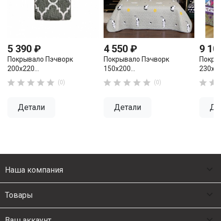
5 390 ₽
4 550 ₽
9 10
Покрывало Пэчворк
Покрывало Пэчворк
Покры
200х220...
150х200...
230х25












(0)
(0)
Детали
Детали
Де

Наша компания

Товары

Ваш аккаунт