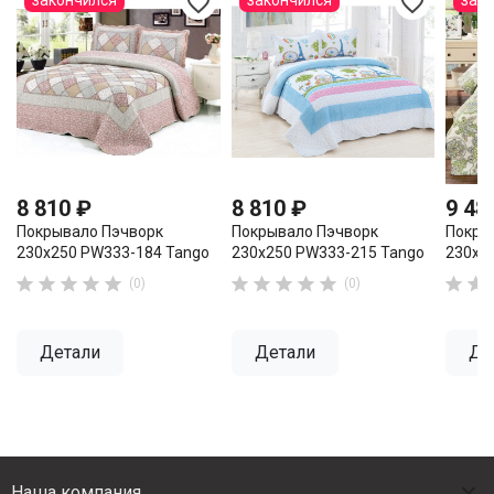
favorite_border
favorite_border
закончился
закончился
зак
8 810 ₽
8 810 ₽
9 48
Покрывало Пэчворк
Покрывало Пэчворк
Покры
230х250 PW333-184 Tango
230х250 PW333-215 Tango
230х2












(0)
(0)
Детали
Детали
Де

Наша компания