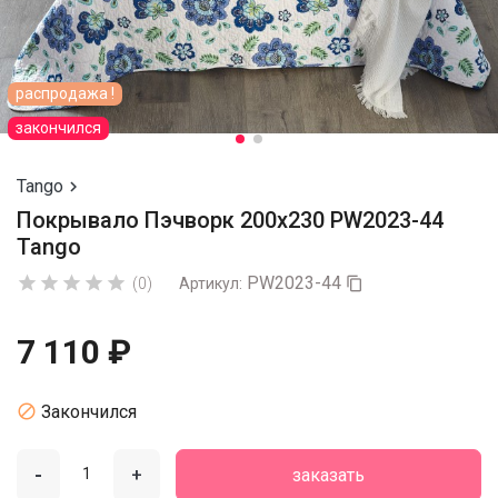
распродажа !
закончился
Tango

Покрывало Пэчворк 200х230 PW2023-44
Tango
PW2023-44





(0)
Артикул:

7 110 ₽

Закончился
-
+
заказать